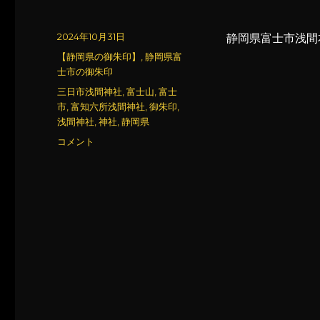
投
2024年10月31日
静岡県富士市浅間
稿
カ
【静岡県の御朱印】
,
静岡県富
日:
テ
士市の御朱印
ゴ
タ
三日市浅間神社
,
富士山
,
富士
リ
グ
市
,
富知六所浅間神社
,
御朱印
,
ー
浅間神社
,
神社
,
静岡県
富
コメント
知
六
所
浅
間
神
社
(3)
に