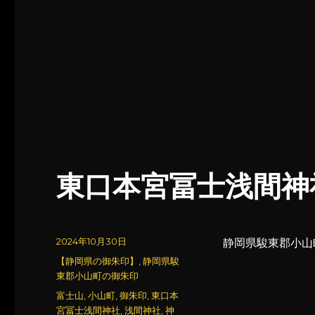
東口本宮冨士浅間神社
投
2024年10月30日
静岡県駿東郡小山
稿
カ
【静岡県の御朱印】
,
静岡県駿
日:
テ
東郡小山町の御朱印
ゴ
タ
富士山
,
小山町
,
御朱印
,
東口本
リ
グ
宮冨士浅間神社
,
浅間神社
,
神