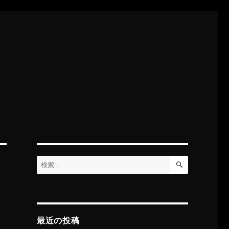
検
検
索
索:
最近の投稿