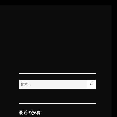
検
検
索
索:
最近の投稿