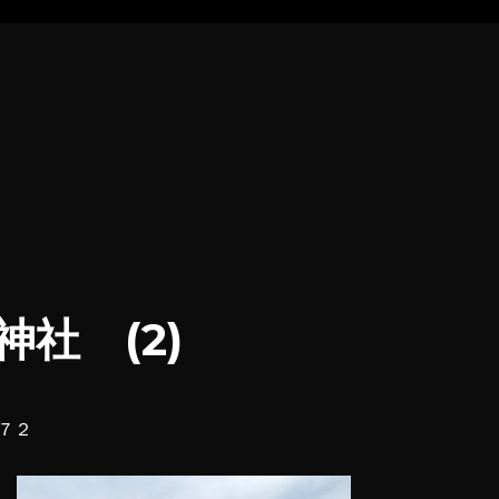
社 (2)
７２