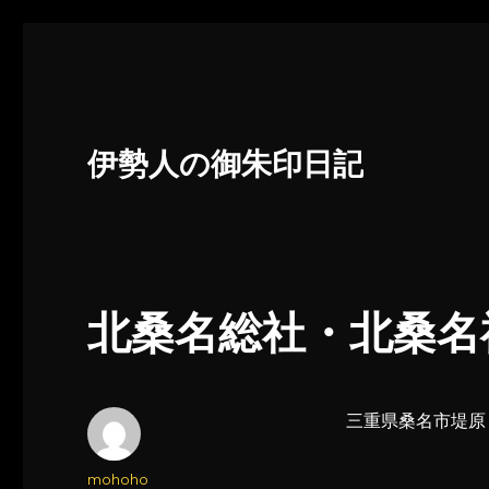
伊勢人の御朱印日記
北桑名総社・北桑名神
三重県桑名市堤原
投
mohoho