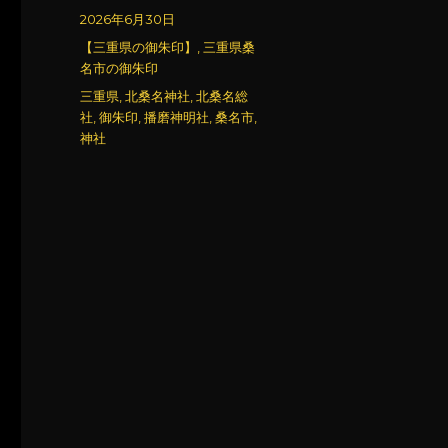
稿
投
2026年6月30日
者
稿
カ
【三重県の御朱印】
,
三重県桑
日:
テ
名市の御朱印
ゴ
タ
三重県
,
北桑名神社
,
北桑名総
リ
グ
社
,
御朱印
,
播磨神明社
,
桑名市
,
ー
神社