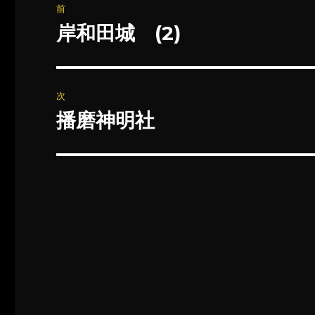
前
稿
岸和田城 (2)
前
の
ナ
投
ビ
稿:
次
ゲ
播磨神明社
次
の
ー
投
シ
稿:
ョ
ン