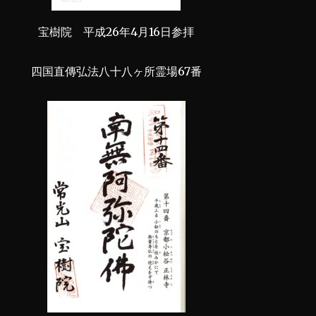
宝樹院 平成26年4月16日参拝
四国直傳弘法八十八ヶ所霊場67番