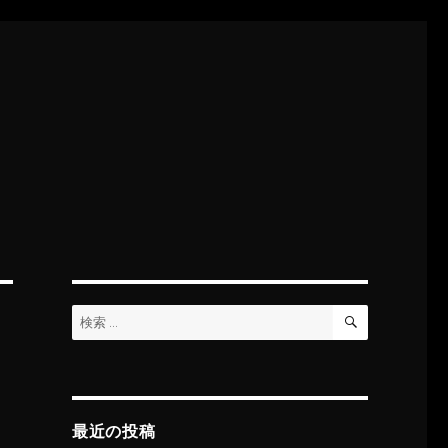
検
検
索
索:
最近の投稿