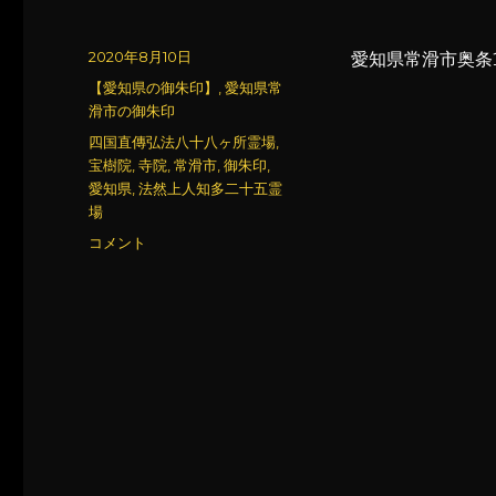
投
2020年8月10日
愛知県常滑市奥条1
稿
カ
【愛知県の御朱印】
,
愛知県常
日:
テ
滑市の御朱印
ゴ
タ
四国直傳弘法八十八ヶ所霊場
,
リ
グ
宝樹院
,
寺院
,
常滑市
,
御朱印
,
ー
愛知県
,
法然上人知多二十五霊
場
宝
コメント
樹
院
(2)
に