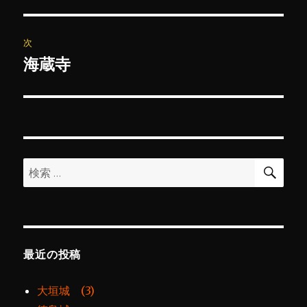
の
ナ
投
ビ
稿:
次
ゲ
海蔵寺
次
の
ー
投
シ
稿:
ョ
検
検
索
ン
索:
最近の投稿
大垣城 (3)