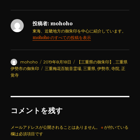
投稿者:
mohoho
東海、近畿地方の御朱印を中心に紹介しています。
mohoho のすべての投稿を表示
投
投
カ
mohoho
2019年8月18日
【三重県の御朱印】
,
三重県
稿
稿
テ
タ
伊勢市の御朱印
三重梅花百観音霊場
,
三重県
,
伊勢市
,
寺院
,
正
者
日:
ゴ
グ
覚寺
リ
ー
コメントを残す
メールアドレスが公開されることはありません。
※
が付いている
欄は必須項目です