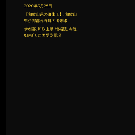
稿
投
2020年3月25日
者
稿
カ
【和歌山県の御朱印】
,
和歌山
日:
テ
県伊都郡高野町の御朱印
ゴ
タ
伊都郡
,
和歌山県
,
増福院
,
寺院
,
リ
グ
御朱印
,
西国愛染霊場
ー