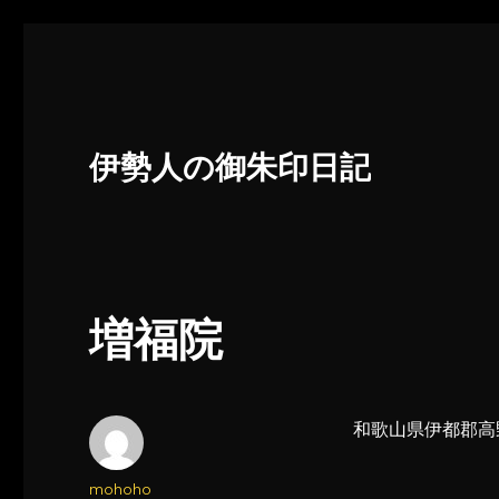
伊勢人の御朱印日記
増福院
和歌山県伊都郡高
投
mohoho