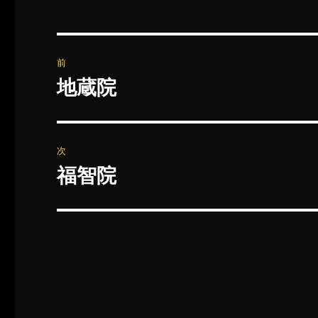
投
前
稿
地蔵院
前
の
ナ
投
ビ
稿:
次
ゲ
福智院
次
の
ー
投
シ
稿:
ョ
ン