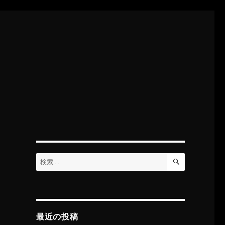
検
検
索
索:
最近の投稿