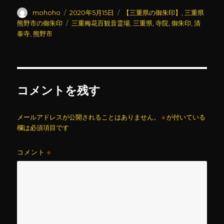
投
投
カ
mohoho
2020年5月15日
【三重県の御朱印】
,
三重県
稿
稿
テ
タ
熊野市の御朱印
三重梅花百観音霊場
,
三重県
,
寺院
,
御朱印
,
清
者
日:
ゴ
グ
泰寺
,
熊野市
リ
ー
コメントを残す
メールアドレスが公開されることはありません。
※
が付いている
欄は必須項目です
コメント
※