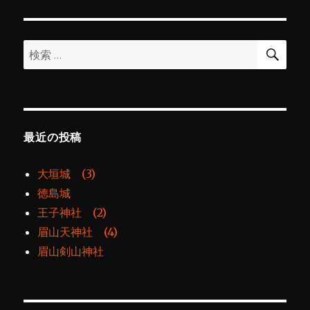
シ
稿:
ョ
検
検
索
ン
索:
最近の投稿
大垣城 (3)
徳島城
王子神社 (2)
眉山天神社 (4)
眉山剣山神社