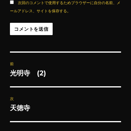
次回のコメントで使用するためブラウザーに自分の名前、メ
ールアドレス、サイトを保存する。
投
前
稿
光明寺 (2)
前
の
ナ
投
ビ
稿:
次
ゲ
天徳寺
次
の
ー
投