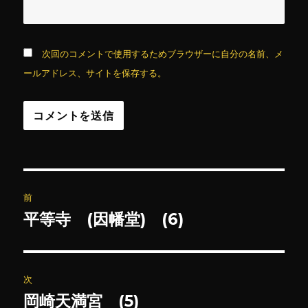
次回のコメントで使用するためブラウザーに自分の名前、メ
ールアドレス、サイトを保存する。
投
前
稿
平等寺 (因幡堂) (6)
前
の
ナ
投
ビ
稿:
次
ゲ
岡崎天満宮 (5)
次