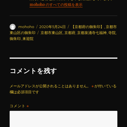
mohoho のすべての投稿を表示
投
投
カ
mohoho
2020年5月24日
【京都府の御朱印】
,
京都市
稿
稿
テ
タ
東山区の御朱印
京都市東山区
,
京都府
,
京都泉涌寺七福神
,
寺院
,
者
日:
ゴ
グ
御朱印
,
来迎院
リ
ー
コメントを残す
メールアドレスが公開されることはありません。
※
が付いている
欄は必須項目です
コメント
※