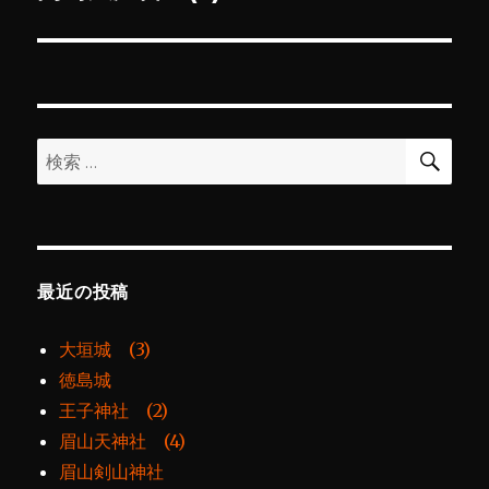
の
ー
投
シ
稿:
ョ
検
検
索
ン
索:
最近の投稿
大垣城 (3)
徳島城
王子神社 (2)
眉山天神社 (4)
眉山剣山神社