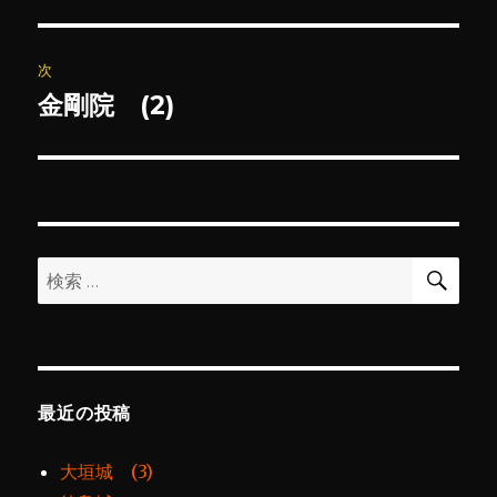
の
ナ
投
ビ
稿:
次
ゲ
金剛院 (2)
次
の
ー
投
シ
稿:
ョ
検
検
索
ン
索:
最近の投稿
大垣城 (3)