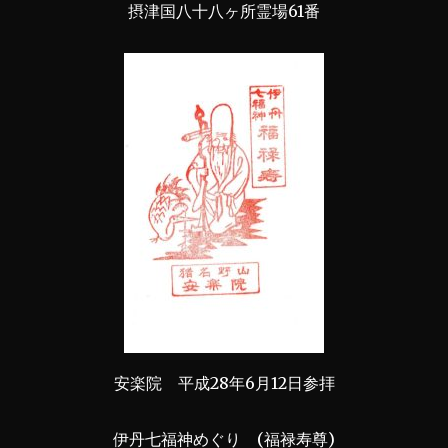
摂津国八十八ヶ所霊場61番
安楽院 平成28年6月12日参拝
伊丹七福神めぐり (福禄寿尊)