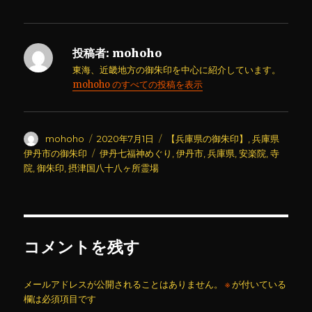
投稿者:
mohoho
東海、近畿地方の御朱印を中心に紹介しています。
mohoho のすべての投稿を表示
投
投
カ
mohoho
2020年7月1日
【兵庫県の御朱印】
,
兵庫県
稿
稿
テ
タ
伊丹市の御朱印
伊丹七福神めぐり
,
伊丹市
,
兵庫県
,
安楽院
,
寺
者
日:
ゴ
グ
院
,
御朱印
,
摂津国八十八ヶ所霊場
リ
ー
コメントを残す
メールアドレスが公開されることはありません。
※
が付いている
欄は必須項目です