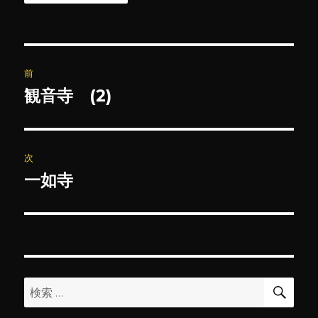
投
前
稿
観音寺 (2)
前
の
ナ
投
ビ
稿:
次
ゲ
一如寺
次
の
ー
投
シ
稿:
ョ
検
検
索
ン
索: