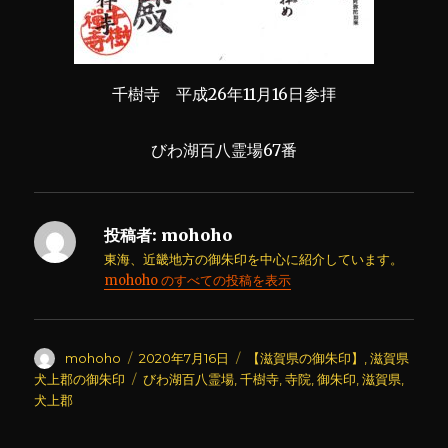
千樹寺 平成26年11月16日参拝
びわ湖百八霊場67番
投稿者:
mohoho
東海、近畿地方の御朱印を中心に紹介しています。
mohoho のすべての投稿を表示
投
投
カ
mohoho
2020年7月16日
【滋賀県の御朱印】
,
滋賀県
稿
稿
テ
タ
犬上郡の御朱印
びわ湖百八霊場
,
千樹寺
,
寺院
,
御朱印
,
滋賀県
,
者
日:
ゴ
グ
犬上郡
リ
ー