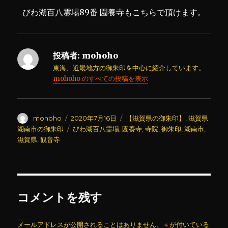
びわ湖百八霊場89番 園養寺もこちらで頂けます。
投稿者:
mohoho
東海、近畿地方の御朱印を中心に紹介しています。
mohoho のすべての投稿を表示
投
投
カ
mohoho
2020年7月16日
【滋賀県の御朱印】
,
滋賀県
稿
稿
テ
タ
湖南市の御朱印
びわ湖百八霊場
,
園養寺
,
寺院
,
御朱印
,
湖南市
,
者
日:
ゴ
グ
滋賀県
,
観音寺
リ
ー
コメントを残す
メールアドレスが公開されることはありません。
※
が付いている