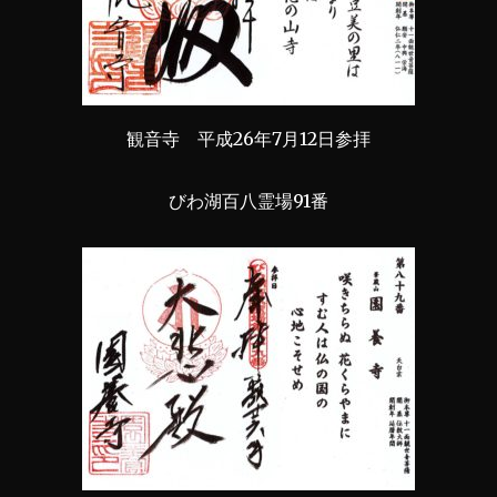
観音寺 平成26年7月12日参拝
びわ湖百八霊場91番