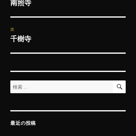
稿
南照寺
前
の
ナ
投
ビ
稿:
次
ゲ
千樹寺
次
の
ー
投
シ
稿:
ョ
検
検
索
ン
索:
最近の投稿