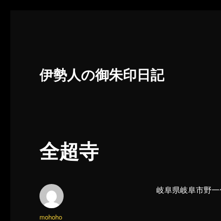
伊勢人の御朱印日記
全超寺
岐阜県岐阜市野一色
投
mohoho