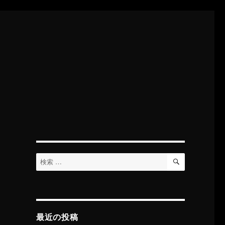
検
検
索
索:
最近の投稿