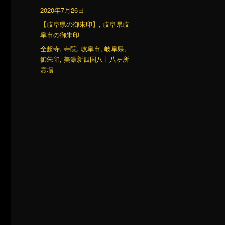
稿
投
2020年7月26日
者
稿
カ
【岐阜県の御朱印】
,
岐阜県岐
日:
テ
阜市の御朱印
ゴ
タ
全超寺
,
寺院
,
岐阜市
,
岐阜県
,
リ
グ
御朱印
,
美濃新四国八十八ヶ所
ー
霊場