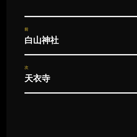
投
前
稿
白山神社
前
の
ナ
投
ビ
稿:
次
ゲ
天衣寺
次
の
ー
投
シ
稿:
ョ
ン