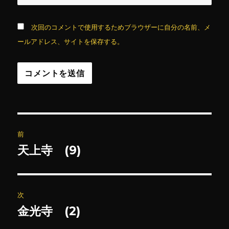
次回のコメントで使用するためブラウザーに自分の名前、メ
ールアドレス、サイトを保存する。
投
前
稿
天上寺 (9)
前
の
ナ
投
ビ
稿:
次
ゲ
金光寺 (2)
次
の