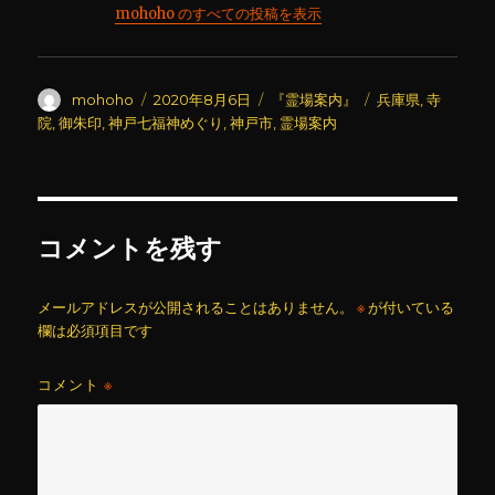
mohoho のすべての投稿を表示
投
投
カ
タ
mohoho
2020年8月6日
『霊場案内』
兵庫県
,
寺
稿
稿
テ
グ
院
,
御朱印
,
神戸七福神めぐり
,
神戸市
,
霊場案内
者
日:
ゴ
リ
ー
コメントを残す
メールアドレスが公開されることはありません。
※
が付いている
欄は必須項目です
コメント
※