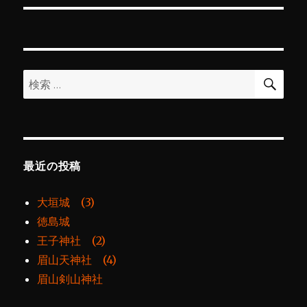
ー
投
シ
稿:
ョ
検
検
索
ン
索:
最近の投稿
大垣城 (3)
徳島城
王子神社 (2)
眉山天神社 (4)
眉山剣山神社