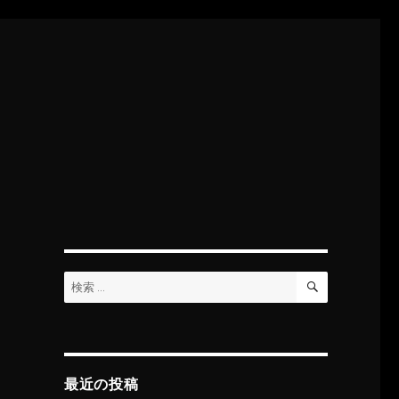
検
検
索
索:
最近の投稿