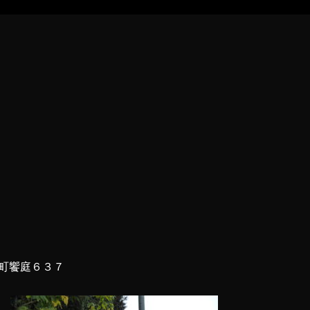
町饗庭６３７