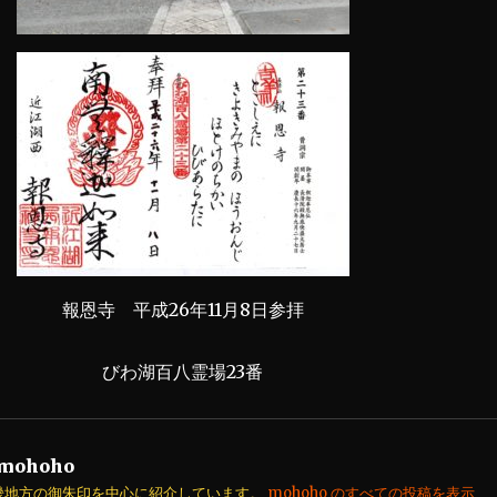
報恩寺 平成26年11月8日参拝
びわ湖百八霊場23番
mohoho
畿地方の御朱印を中心に紹介しています。
mohoho のすべての投稿を表示