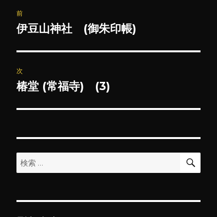
投
前
稿
伊豆山神社 (御朱印帳)
前
の
ナ
投
ビ
稿:
次
ゲ
椿堂 (常福寺) (3)
次
の
ー
投
シ
稿:
ョ
検
検
索
ン
索: