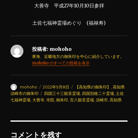
大善寺 平成27年10月10日参拝
土佐七福神霊場めぐり (福禄寿)
投稿者:
mohoho
東海、近畿地方の御朱印を中心に紹介しています。
mohoho のすべての投稿を表示
投
投
カ
mohoho
2022年9月8日
【高知県の御朱印】
,
高知県
稿
稿
テ
タ
須崎市の御朱印
四国三十三観音霊場
,
四国別格二十霊場
,
土佐
者
日:
ゴ
グ
七福神霊場
,
大善寺
,
寺院
,
御朱印
,
百八観音霊場
,
須崎市
,
高知県
リ
ー
コメントを残す