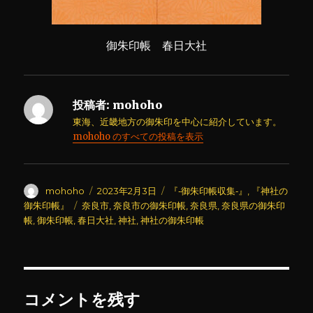
御朱印帳 春日大社
投稿者:
mohoho
東海、近畿地方の御朱印を中心に紹介しています。
mohoho のすべての投稿を表示
投
投
カ
mohoho
2023年2月3日
『‐御朱印帳収集‐』
,
『神社の
稿
稿
テ
タ
御朱印帳』
奈良市
,
奈良市の御朱印帳
,
奈良県
,
奈良県の御朱印
者
日:
ゴ
グ
帳
,
御朱印帳
,
春日大社
,
神社
,
神社の御朱印帳
リ
ー
コメントを残す