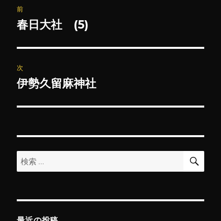
前
稿
春日大社 (5)
前
の
ナ
投
ビ
稿:
次
ゲ
伊勢久留麻神社
次
の
ー
投
シ
稿:
ョ
検
検
索
ン
索:
最近の投稿