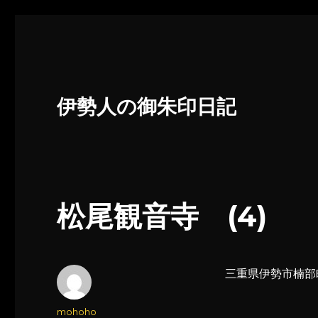
伊勢人の御朱印日記
松尾観音寺 (4)
三重県伊勢市楠部町
投
mohoho