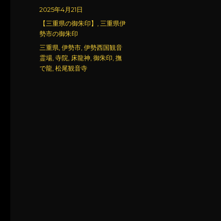
稿
投
2025年4月21日
者
稿
カ
【三重県の御朱印】
,
三重県伊
日:
テ
勢市の御朱印
ゴ
タ
三重県
,
伊勢市
,
伊勢西国観音
リ
グ
霊場
,
寺院
,
床龍神
,
御朱印
,
撫
ー
で龍
,
松尾観音寺