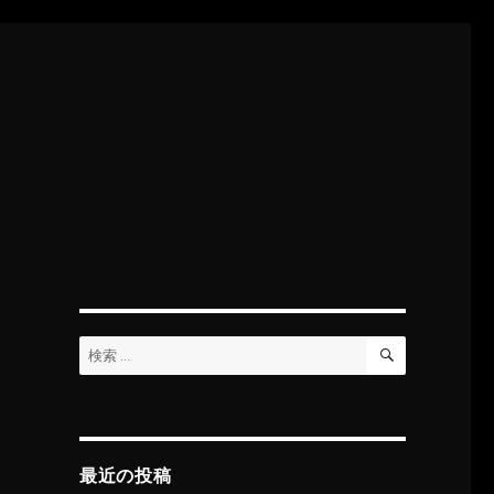
検
検
索
索:
最近の投稿