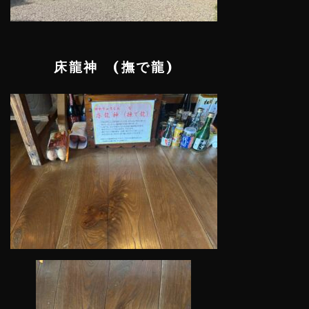
床龍神 (撫で龍)