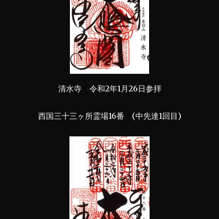
清水寺 令和2年1月26日参拝
西国三十三ヶ所霊場16番 (中先達1回目)