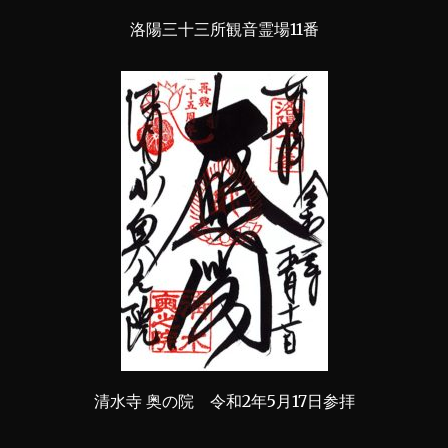
洛陽三十三所観音霊場11番
清水寺 奥の院 令和2年5月17日参拝