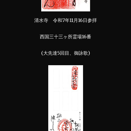
清水寺 令和7年11月16日参拝
西国三十三ヶ所霊場16番
(大先達5回目、御詠歌)