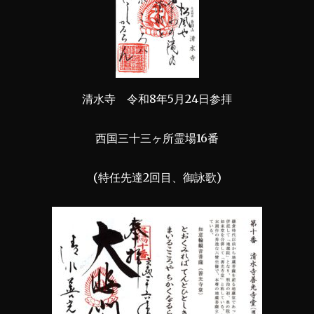
清水寺 令和8年5月24日参拝
西国三十三ヶ所霊場16番
(特任先達2回目、御詠歌)