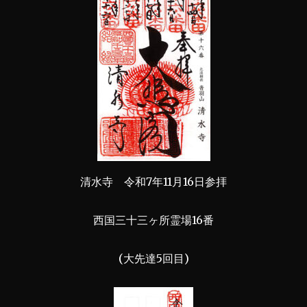
清水寺 令和7年11月16日参拝
西国三十三ヶ所霊場16番
(大先達5回目)