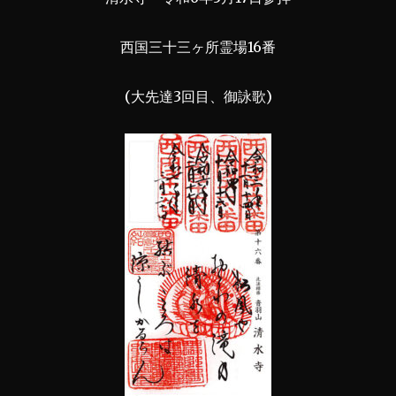
西国三十三ヶ所霊場16番
(大先達3回目、御詠歌)