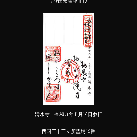
(特任先達2回目)
清水寺 令和３年11月14日参拝
西国三十三ヶ所霊場16番