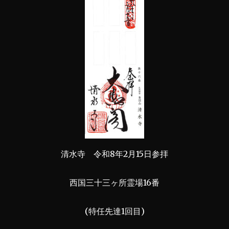
清水寺 令和8年2月15日参拝
西国三十三ヶ所霊場16番
(特任先達1回目)