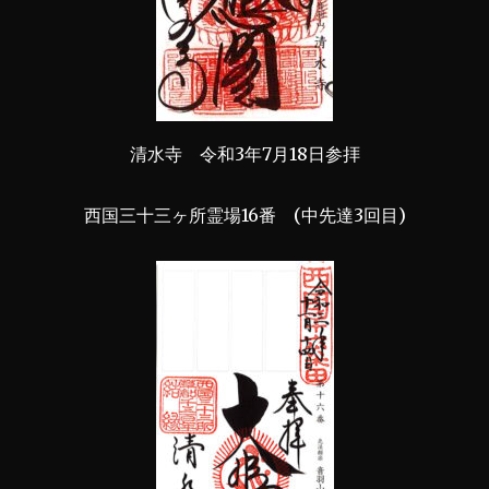
清水寺 令和3年7月18日参拝
西国三十三ヶ所霊場16番 (中先達3回目)