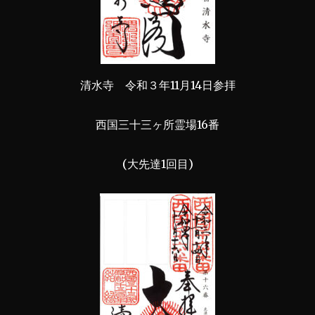
清水寺 令和３年11月14日参拝
西国三十三ヶ所霊場16番
(大先達1回目)