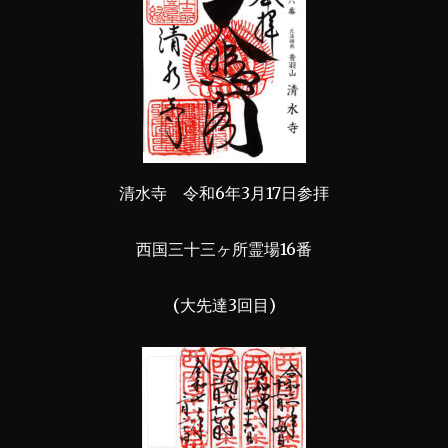
清水寺 令和6年3月17日参拝
西国三十三ヶ所霊場16番
(大先達3回目)