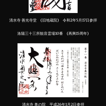
清水寺 善光寺堂 (旧地蔵院) 令和2年5月17日参拝
洛陽三十三所観音霊場10番 (再興15周年)
清水寺 奥の院 平成26年1月2日参拝