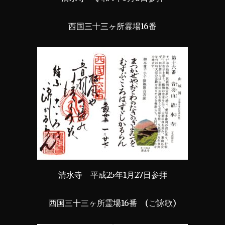
西国三十三ヶ所霊場16番
清水寺 平成25年1月27日参拝
西国三十三ヶ所霊場16番 (ご詠歌)