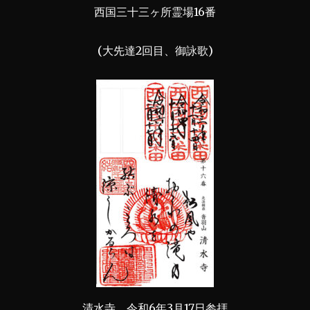
西国三十三ヶ所霊場16番
(大先達2回目、御詠歌)
清水寺 令和6年3月17日参拝