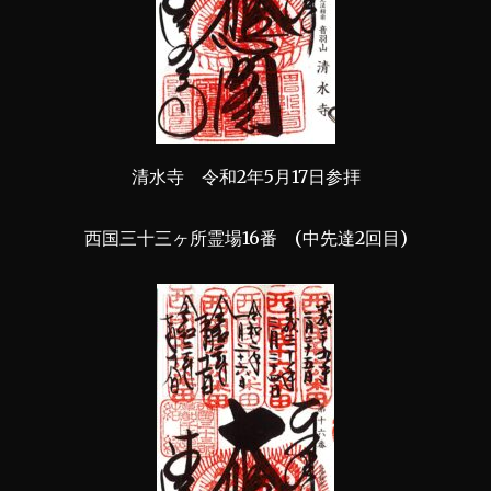
清水寺 令和2年5月17日参拝
西国三十三ヶ所霊場16番 (中先達2回目)