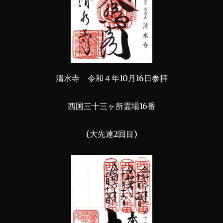
清水寺 令和４年10月16日参拝
西国三十三ヶ所霊場16番
(大先達2回目)