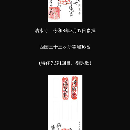
清水寺 令和8年2月15日参拝
西国三十三ヶ所霊場16番
(特任先達1回目、御詠歌)