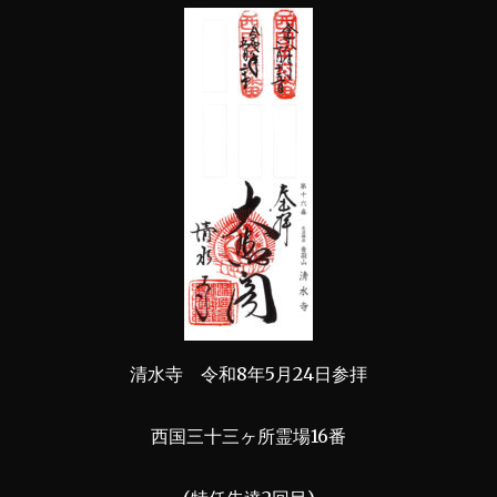
清水寺 令和8年5月24日参拝
西国三十三ヶ所霊場16番