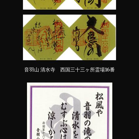
音羽山 清水寺 西国三十三ヶ所霊場16番