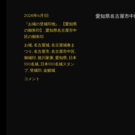
投
2026年4月1日
愛知県名古屋市中
稿
カ
『お城の登城印他』
,
【愛知県
日:
テ
の御朱印】
,
愛知県名古屋市中
ゴ
区の御朱印
リ
タ
お城
,
名古屋城
,
名古屋城春ま
ー
グ
つり
,
名古屋市
,
名古屋市中区
,
御城印
,
徳川家康
,
愛知県
,
日本
100名城
,
日本100名城スタン
プ
,
登城印
,
金鯱城
名
コメント
古
屋
城
(2)
に