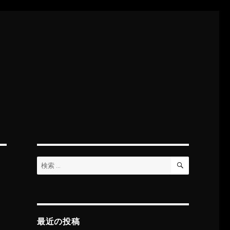
検
検
索
索:
最近の投稿