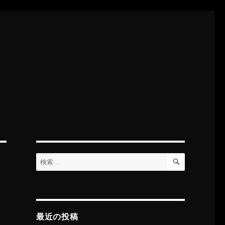
検
検
索
索:
最近の投稿