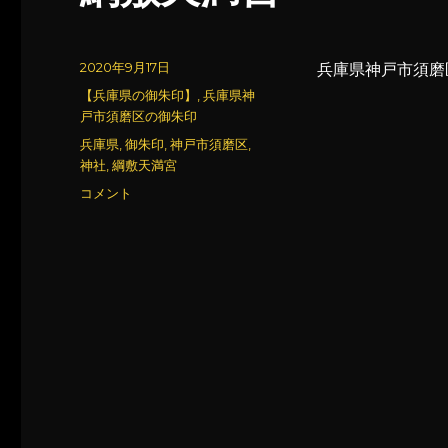
投
2020年9月17日
兵庫県神戸市須磨
稿
カ
【兵庫県の御朱印】
,
兵庫県神
日:
テ
戸市須磨区の御朱印
ゴ
タ
兵庫県
,
御朱印
,
神戸市須磨区
,
リ
グ
神社
,
綱敷天満宮
ー
綱
コメント
敷
天
満
宮
に