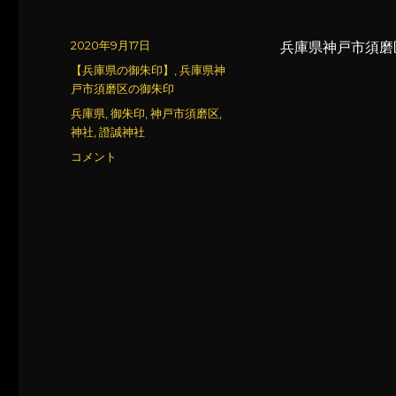
投
2020年9月17日
兵庫県神戸市須磨
稿
カ
【兵庫県の御朱印】
,
兵庫県神
日:
テ
戸市須磨区の御朱印
ゴ
タ
兵庫県
,
御朱印
,
神戸市須磨区
,
リ
グ
神社
,
證誠神社
ー
證
コメント
誠
神
社
に