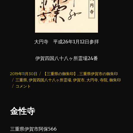
大円寺 平成26年1月12日参拝
伊賀四国八十八ヶ所霊場24番
投
カ
2019年11月30日
【三重県の御朱印】
,
三重県伊賀市の御朱印
稿
タ
テ
三重県
,
伊賀四国八十八ヶ所霊場
,
伊賀市
,
大円寺
,
寺院
,
御朱印
日:
グ
大
ゴ
コメント
円
リ
寺
ー
に
金性寺
三重県伊賀市阿保566