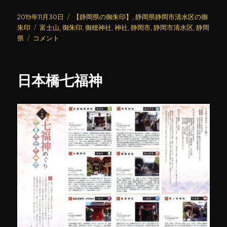
投
カ
2019年11月30日
【静岡県の御朱印】
,
静岡県静岡市清水区の御
稿
タ
テ
朱印
富士山
,
御朱印
,
御穂神社
,
神社
,
静岡市
,
静岡市清水区
,
静岡
日:
御
グ
ゴ
県
コメント
穂
リ
神
ー
社
日本橋七福神
に