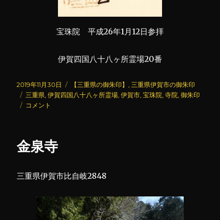
宝珠院 平成26年1月12日参拝
伊賀四国八十八ヶ所霊場20番
投
カ
2019年11月30日
【三重県の御朱印】
,
三重県伊賀市の御朱印
稿
タ
テ
三重県
,
伊賀四国八十八ヶ所霊場
,
伊賀市
,
宝珠院
,
寺院
,
御朱印
日:
グ
宝
ゴ
コメント
珠
リ
院
ー
に
金泉寺
三重県伊賀市比自岐2848