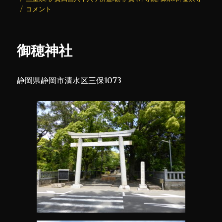
日:
グ
金
ゴ
コメント
泉
リ
寺
ー
に
御穂神社
静岡県静岡市清水区三保1073