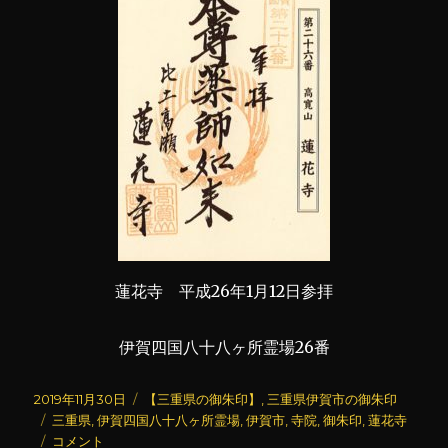
蓮花寺 平成26年1月12日参拝
伊賀四国八十八ヶ所霊場26番
投
カ
2019年11月30日
【三重県の御朱印】
,
三重県伊賀市の御朱印
稿
タ
テ
三重県
,
伊賀四国八十八ヶ所霊場
,
伊賀市
,
寺院
,
御朱印
,
蓮花寺
日:
グ
蓮
ゴ
コメント