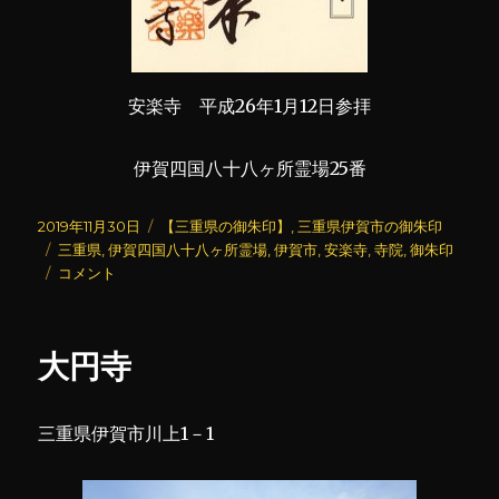
安楽寺 平成26年1月12日参拝
伊賀四国八十八ヶ所霊場25番
投
カ
2019年11月30日
【三重県の御朱印】
,
三重県伊賀市の御朱印
稿
タ
テ
三重県
,
伊賀四国八十八ヶ所霊場
,
伊賀市
,
安楽寺
,
寺院
,
御朱印
日:
グ
安
ゴ
コメント
楽
リ
寺
ー
に
大円寺
三重県伊賀市川上1－1