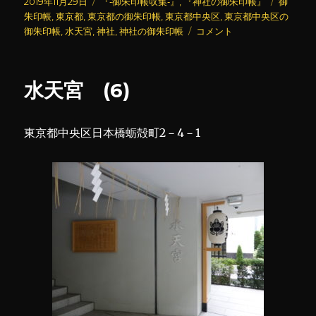
投
カ
タ
2019年11月29日
『‐御朱印帳収集‐』
,
『神社の御朱印帳』
御
稿
テ
グ
朱印帳
,
東京都
,
東京都の御朱印帳
,
東京都中央区
,
東京都中央区の
日:
ゴ
水
御朱印帳
,
水天宮
,
神社
,
神社の御朱印帳
コメント
リ
天
ー
宮
(御
水天宮 (6)
朱
印
帳)
東京都中央区日本橋蛎殻町2－4－1
に