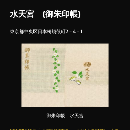
橋
リ
七
ー
水天宮 (御朱印帳)
福
神
に
東京都中央区日本橋蛎殻町2－4－1
御朱印帳 水天宮