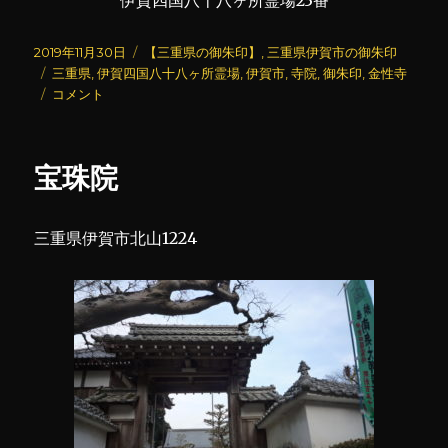
伊賀四国八十八ヶ所霊場23番
投
カ
2019年11月30日
【三重県の御朱印】
,
三重県伊賀市の御朱印
稿
タ
テ
三重県
,
伊賀四国八十八ヶ所霊場
,
伊賀市
,
寺院
,
御朱印
,
金性寺
日:
グ
金
ゴ
コメント
性
リ
寺
ー
に
宝珠院
三重県伊賀市北山1224