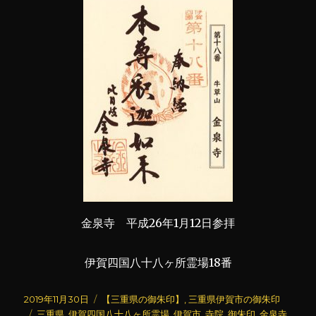
金泉寺 平成26年1月12日参拝
伊賀四国八十八ヶ所霊場18番
投
カ
2019年11月30日
【三重県の御朱印】
,
三重県伊賀市の御朱印
稿
タ
テ
三重県
,
伊賀四国八十八ヶ所霊場
,
伊賀市
,
寺院
,
御朱印
,
金泉寺