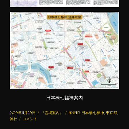
日本橋七福神案内
投
カ
タ
2019年11月29日
『霊場案内』
御朱印
,
日本橋七福神
,
東京都
,
稿
日
テ
グ
神社
コメント
日:
本
ゴ