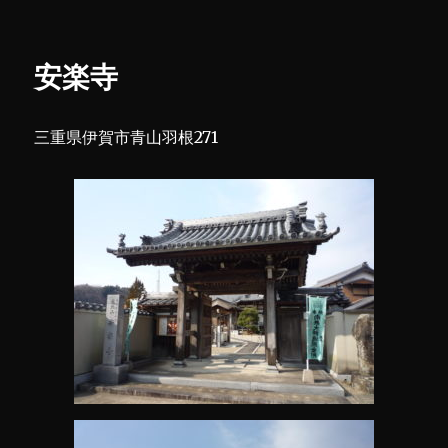
花
リ
寺
ー
に
安楽寺
三重県伊賀市青山羽根271