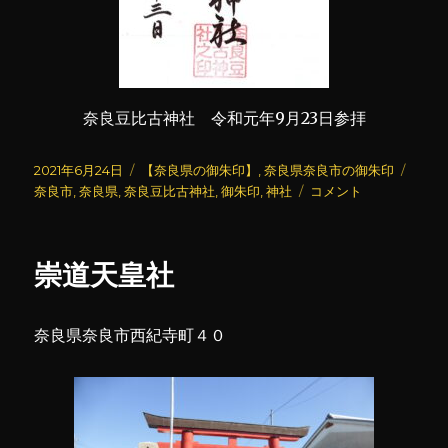
奈良豆比古神社 令和元年9月23日参拝
投
カ
タ
2021年6月24日
【奈良県の御朱印】
,
奈良県奈良市の御朱印
稿
テ
奈
グ
奈良市
,
奈良県
,
奈良豆比古神社
,
御朱印
,
神社
コメント
日:
ゴ
良
リ
豆
ー
比
崇道天皇社
古
神
社
奈良県奈良市西紀寺町４０
に