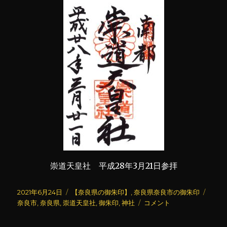
崇道天皇社 平成28年3月21日参拝
投
カ
タ
2021年6月24日
【奈良県の御朱印】
,
奈良県奈良市の御朱印
稿
テ
崇
グ
奈良市
,
奈良県
,
崇道天皇社
,
御朱印
,
神社
コメント
日:
ゴ
道
リ
天