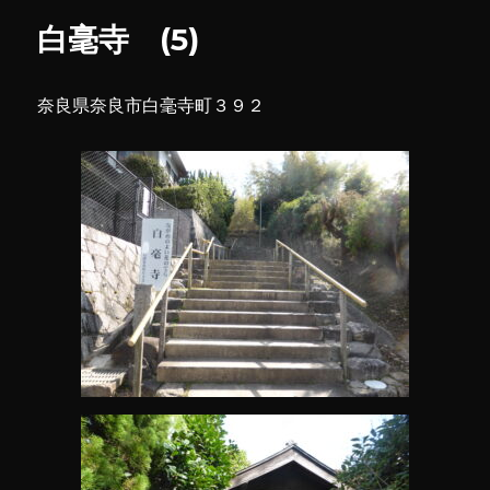
ー
皇
白毫寺 (5)
社
に
奈良県奈良市白毫寺町３９２