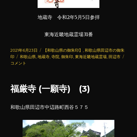
地蔵寺 令和2年5月5日参拝
東海近畿地蔵霊場31番
投
カ
2021年6月23日
【和歌山県の御朱印】
,
和歌山県田辺市の御朱
稿
タ
テ
地
印
和歌山県
,
地蔵寺
,
寺院
,
御朱印
,
東海近畿地蔵霊場
,
田辺市
日:
グ
ゴ
蔵
コメント
リ
寺
ー
に
福厳寺 (一願寺) (3)
和歌山県田辺市中辺路町西谷５７５