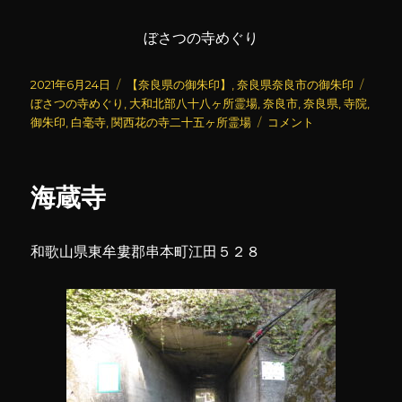
ぼさつの寺めぐり
投
カ
タ
2021年6月24日
【奈良県の御朱印】
,
奈良県奈良市の御朱印
稿
テ
グ
ぼさつの寺めぐり
,
大和北部八十八ヶ所霊場
,
奈良市
,
奈良県
,
寺院
,
日:
ゴ
白
御朱印
,
白毫寺
,
関西花の寺二十五ヶ所霊場
コメント
リ
毫
ー
寺
(5)
海蔵寺
に
和歌山県東牟婁郡串本町江田５２８