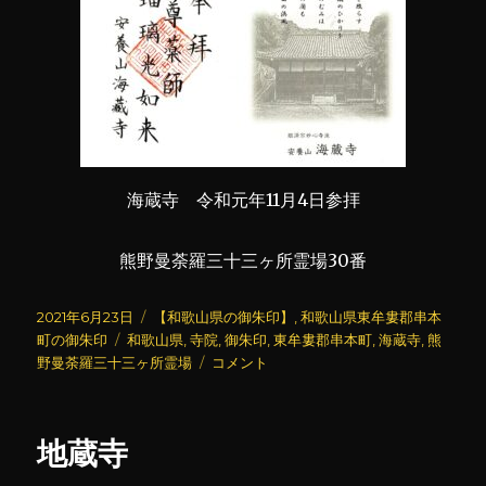
海蔵寺 令和元年11月4日参拝
熊野曼荼羅三十三ヶ所霊場30番
投
カ
2021年6月23日
【和歌山県の御朱印】
,
和歌山県東牟婁郡串本
稿
タ
テ
町の御朱印
和歌山県
,
寺院
,
御朱印
,
東牟婁郡串本町
,
海蔵寺
,
熊
日:
グ
ゴ
海
野曼荼羅三十三ヶ所霊場
コメント
リ
蔵
ー
寺
に
地蔵寺