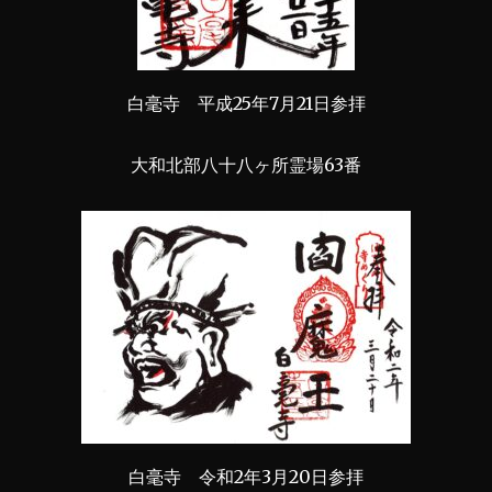
白毫寺 平成25年7月21日参拝
大和北部八十八ヶ所霊場63番
白毫寺 令和2年3月20日参拝