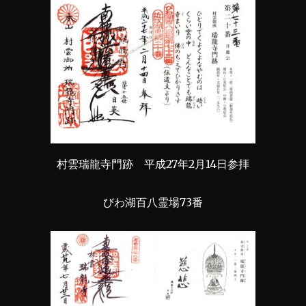
村雲瑞龍寺門跡 平成27年2月14日参拝
びわ湖百八霊場73番