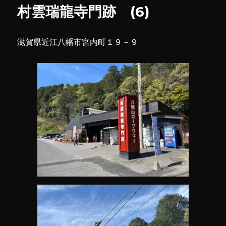
城
村雲瑞龍寺門跡 (6)
(3)
に
滋賀県近江八幡市宮内町１９－９