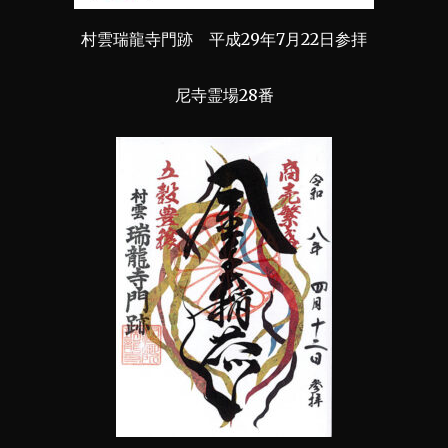
村雲瑞龍寺門跡 平成29年7月22日参拝
尼寺霊場28番