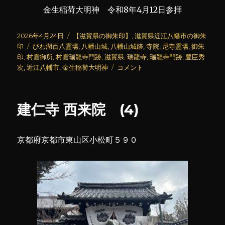
金生稲荷大明神 令和8年4月12日参拝
投
カ
2026年4月24日
【滋賀県の御朱印】
,
滋賀県近江八幡市の御朱
稿
タ
テ
印
びわ湖百八霊場
,
八幡山城
,
八幡山城跡
,
寺院
,
尼寺霊場
,
御朱
日:
グ
ゴ
印
,
村雲御所
,
村雲瑞龍寺門跡
,
滋賀県
,
瑞龍寺
,
瑞龍寺門跡
,
豊臣秀
リ
村
次
,
近江八幡市
,
金生稲荷大明神
コメント
ー
雲
瑞
龍
建仁寺 西来院 (4)
寺
門
跡
京都府京都市東山区小松町５９０
(6)
に