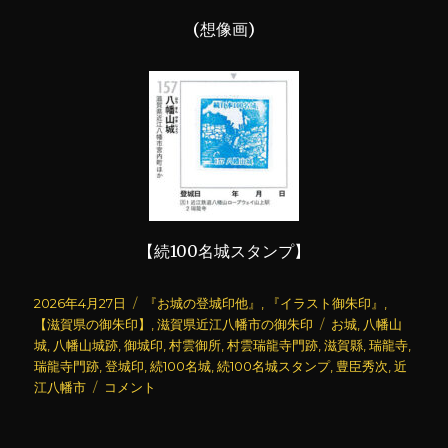
(想像画)
【続100名城スタンプ】
投
カ
2026年4月27日
『お城の登城印他』
,
『イラスト御朱印』
,
稿
テ
タ
【滋賀県の御朱印】
,
滋賀県近江八幡市の御朱印
お城
,
八幡山
日:
ゴ
グ
城
,
八幡山城跡
,
御城印
,
村雲御所
,
村雲瑞龍寺門跡
,
滋賀縣
,
瑞龍寺
,
リ
瑞龍寺門跡
,
登城印
,
続100名城
,
続100名城スタンプ
,
豊臣秀次
,
近
八
ー
江八幡市
コメント
幡
山