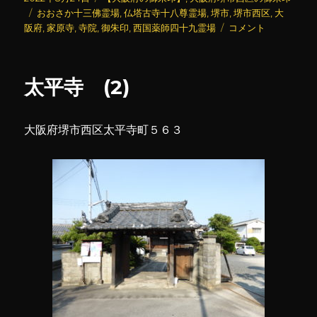
稿
タ
テ
おおさか十三佛霊場
,
仏塔古寺十八尊霊場
,
堺市
,
堺市西区
,
大
日:
グ
ゴ
家
阪府
,
家原寺
,
寺院
,
御朱印
,
西国薬師四十九霊場
コメント
リ
原
ー
寺
(5)
太平寺 (2)
に
大阪府堺市西区太平寺町５６３