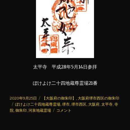
太平寺 平成28年5月14日参拝
ぼけよけ二十四地蔵尊霊場21番
投
カ
2020年9月25日
【大阪府の御朱印】
,
大阪府堺市西区の御朱印
稿
タ
テ
ぼけよけ二十四地蔵尊霊場
,
堺市
,
堺市西区
,
大阪府
,
太平寺
,
寺
日:
グ
ゴ
太
院
,
御朱印
,
河泉地蔵霊場
コメント
リ
平
ー
寺
(2)