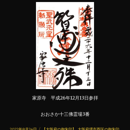
家原寺 平成26年12月13日参拝
おおさか十三佛霊場3番
投
カ
2022年8月24日
【大阪府の御朱印】
,
大阪府堺市西区の御朱印