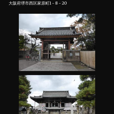
大阪府堺市西区家原町1－8－20
つ
た
じ
ん
じ
ゃ)
に