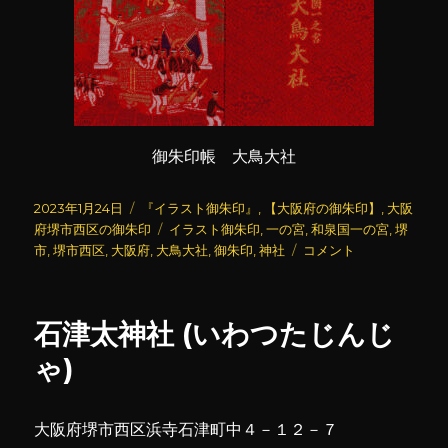
御朱印帳 大鳥大社
投
カ
2023年1月24日
『イラスト御朱印』
,
【大阪府の御朱印】
,
大阪
稿
テ
タ
府堺市西区の御朱印
イラスト御朱印
,
一の宮
,
和泉国一の宮
,
堺
日:
ゴ
グ
大
市
,
堺市西区
,
大阪府
,
大鳥大社
,
御朱印
,
神社
コメント
リ
鳥
ー
大
社
石津太神社 (いわつたじんじ
(3)
に
ゃ)
大阪府堺市西区浜寺石津町中４－１２－７