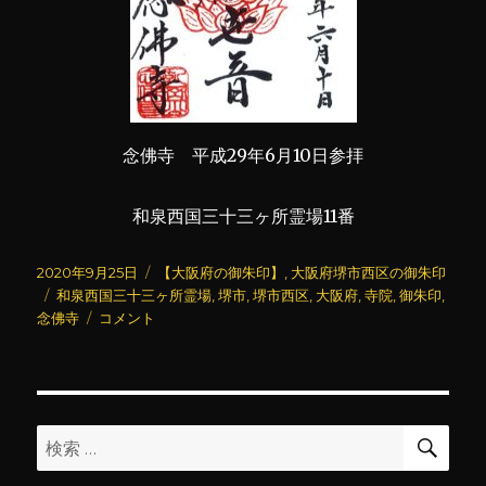
念佛寺 平成29年6月10日参拝
和泉西国三十三ヶ所霊場11番
投
カ
2020年9月25日
【大阪府の御朱印】
,
大阪府堺市西区の御朱印
稿
タ
テ
和泉西国三十三ヶ所霊場
,
堺市
,
堺市西区
,
大阪府
,
寺院
,
御朱印
,
日:
グ
念
ゴ
念佛寺
コメント
佛
リ
寺
ー
に
検
検
索
索: