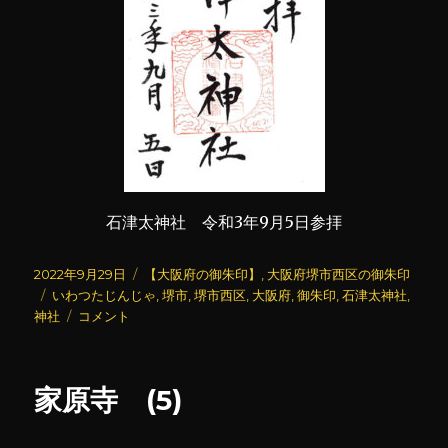
石津太神社 令和3年9月5日参拝
投
カ
2022年9月29日
【大阪府の御朱印】
,
大阪府堺市西区の御朱印
稿
タ
テ
いわつたじんじゃ
,
堺市
,
堺市西区
,
大阪府
,
御朱印
,
石津太神社
,
日:
グ
石
ゴ
神社
コメント
津
リ
太
ー
神
家原寺 (5)
社
(い
わ