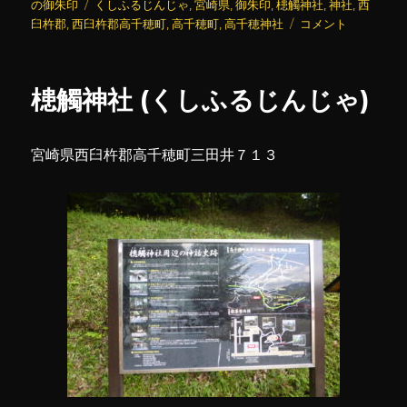
稿
タ
テ
の御朱印
くしふるじんじゃ
,
宮崎県
,
御朱印
,
槵觸神社
,
神社
,
西
日:
グ
ゴ
高
臼杵郡
,
西臼杵郡高千穂町
,
高千穂町
,
高千穂神社
コメント
リ
千
ー
穂
神
槵觸神社 (くしふるじんじゃ)
社
(2)
に
宮崎県西臼杵郡高千穂町三田井７１３