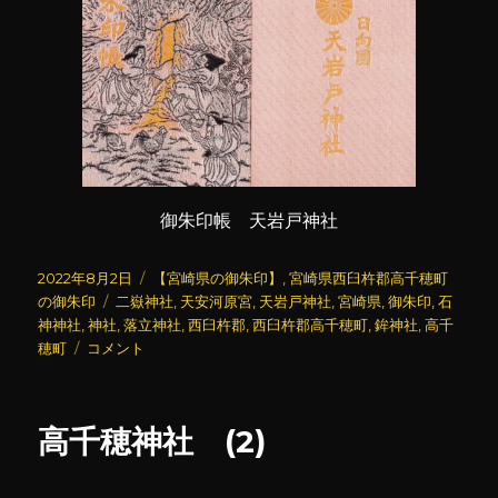
御朱印帳 天岩戸神社
投
カ
2022年8月2日
【宮崎県の御朱印】
,
宮崎県西臼杵郡高千穂町
稿
タ
テ
の御朱印
二嶽神社
,
天安河原宮
,
天岩戸神社
,
宮崎県
,
御朱印
,
石
日:
グ
ゴ
神神社
,
神社
,
落立神社
,
西臼杵郡
,
西臼杵郡高千穂町
,
鉾神社
,
高千
天
リ
穂町
コメント
岩
ー
戸
神
高千穂神社 (2)
社
(6)
に