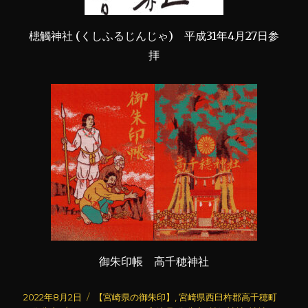
槵觸神社 (くしふるじんじゃ) 平成31年4月27日参
拝
御朱印帳 高千穂神社
投
カ
2022年8月2日
【宮崎県の御朱印】
,
宮崎県西臼杵郡高千穂町