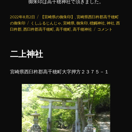
御朱印は高千穂神社で頂きました。
投
カ
2022年8月2日
【宮崎県の御朱印】
,
宮崎県西臼杵郡高千穂町
稿
タ
テ
の御朱印
くしふるじんじゃ
,
宮崎県
,
御朱印
,
槵觸神社
,
神社
,
西
日:
グ
ゴ
槵
臼杵郡
,
西臼杵郡高千穂町
,
高千穂町
,
高千穂神社
コメント
リ
觸
ー
神
社
二上神社
(く
し
ふ
宮崎県西臼杵郡高千穂町大字押方２３７５－１
る
じ
ん
じ
ゃ)
に