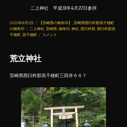
二上神社 平成31年4月27日参拝
投
カ
2022年8月2日
【宮崎県の御朱印】
,
宮崎県西臼杵郡高千穂町
稿
タ
テ
の御朱印
二上神社
,
宮崎県
,
御朱印
,
神社
,
西臼杵郡
,
西臼杵郡高
日:
グ
ゴ
二
千穂町
,
高千穂町
コメント
リ
上
ー
神
社
荒立神社
に
宮崎県西臼杵郡高千穂町三田井６６７