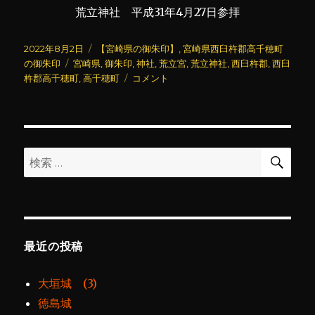
荒立神社 平成31年4月27日参拝
投
カ
2022年8月2日
【宮崎県の御朱印】
,
宮崎県西臼杵郡高千穂町
稿
タ
テ
の御朱印
宮崎県
,
御朱印
,
神社
,
荒立宮
,
荒立神社
,
西臼杵郡
,
西臼
日:
グ
ゴ
荒
杵郡高千穂町
,
高千穂町
コメント
リ
立
ー
神
社
に
検
検
索
索:
最近の投稿
大垣城 (3)
徳島城