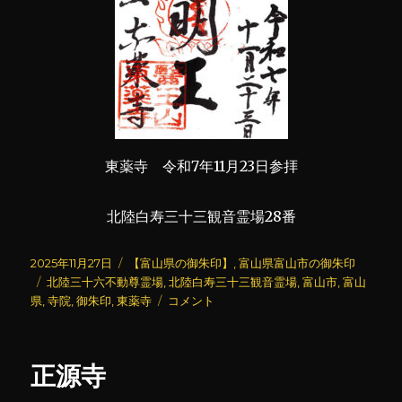
東薬寺 令和7年11月23日参拝
北陸白寿三十三観音霊場28番
投
カ
2025年11月27日
【富山県の御朱印】
,
富山県富山市の御朱印
稿
タ
テ
北陸三十六不動尊霊場
,
北陸白寿三十三観音霊場
,
富山市
,
富山
日:
グ
ゴ
東
県
,
寺院
,
御朱印
,
東薬寺
コメント
リ
薬
ー
寺
(2)
正源寺
に