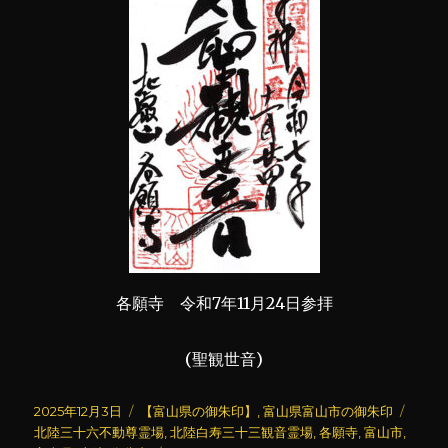
各願寺 令和7年11月24日参拝
(聖観世音)
投
カ
タ
2025年12月3日
【富山県の御朱印】
,
富山県富山市の御朱印
稿
テ
グ
北陸三十六不動尊霊場
,
北陸白寿三十三観音霊場
,
各願寺
,
富山市
,