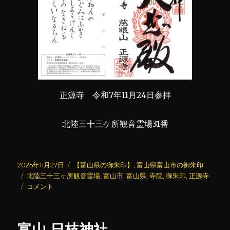
正源寺 令和7年11月24日参拝
北陸三十三ケ所観音霊場31番
投
カ
2025年11月27日
【富山県の御朱印】
,
富山県富山市の御朱印
稿
タ
テ
北陸三十三ヶ所観音霊場
,
富山市
,
富山県
,
寺院
,
御朱印
,
正源寺
日:
グ
正
ゴ
コメント
源
リ
寺
ー
に
富山 日枝神社