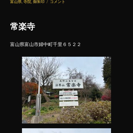
日:
ゴ
各
富山県
,
寺院
,
御朱印
コメント
リ
願
ー
寺
(3)
常楽寺
に
富山県富山市婦中町千里６５２２