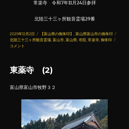
常楽寺 令和7年11月24日参拝
北陸三十三ヶ所観音霊場29番
投
カ
タ
2025年12月2日
【富山県の御朱印】
,
富山県富山市の御朱印
稿
テ
常
グ
北陸三十三ヶ所観音霊場
,
富山市
,
富山県
,
寺院
,
常楽寺
,
御朱印
日:
ゴ
楽
コメント
リ
寺
ー
に
東薬寺 (2)
富山県富山市牧野３２