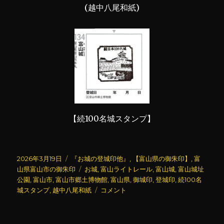
(越中八尾和紙)
【続100名城スタンプ】
投
カ
2026年3月19日
『お城の登城印他』
,
【富山県の御朱印】
,
富
稿
テ
タ
山県富山市の御朱印
お城
,
富山ライトレール
,
富山城
,
富山城址
日:
ゴ
グ
公園
,
富山市
,
富山市郷土博物館
,
富山県
,
御城印
,
登城印
,
続100名
リ
富
城スタンプ
,
越中八尾和紙
コメント
ー
山
城
(2)