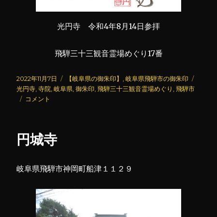
光円寺 令和4年8月14日参拝
飛騨三十三観音霊場めぐり17番
投
カ
タ
2022年11月7日
【岐阜県の御朱印】
,
岐阜県飛騨市の御朱印
稿
テ
グ
光円寺
,
寺院
,
岐阜県
,
御朱印
,
飛騨三十三観音霊場めぐり
,
飛騨市
日:
光
ゴ
コメント
円
リ
寺
ー
に
円城寺
岐阜県飛騨市神岡町船津１１２９