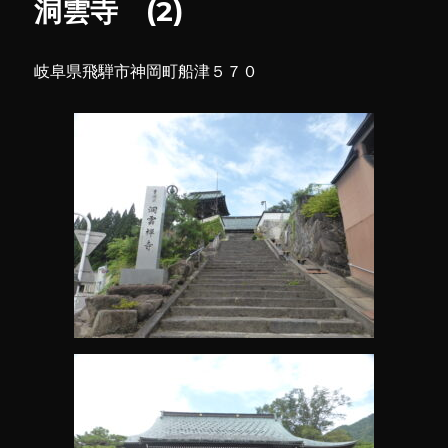
洞雲寺 (2)
跡
に
岐阜県飛騨市神岡町船津５７０