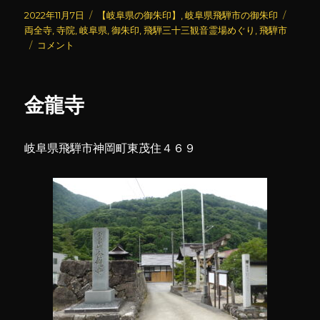
投
カ
タ
2022年11月7日
【岐阜県の御朱印】
,
岐阜県飛騨市の御朱印
稿
テ
グ
両全寺
,
寺院
,
岐阜県
,
御朱印
,
飛騨三十三観音霊場めぐり
,
飛騨市
日:
両
ゴ
コメント
全
リ
寺
ー
に
金龍寺
岐阜県飛騨市神岡町東茂住４６９