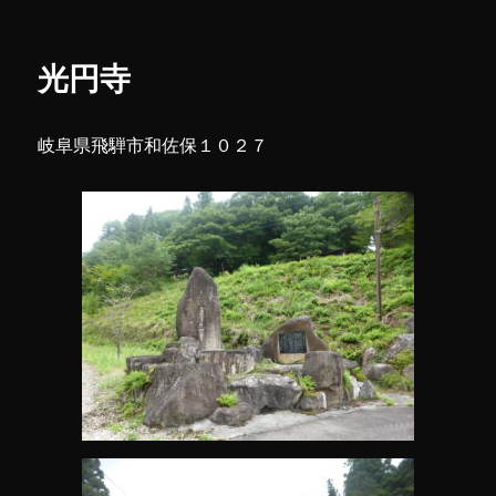
月
リ
院
ー
(き
光円寺
ゅ
う
げ
岐阜県飛騨市和佐保１０２７
つ
い
ん)
に