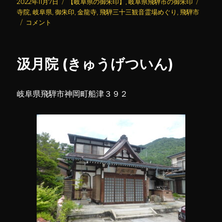
投
カ
タ
2022年11月7日
【岐阜県の御朱印】
,
岐阜県飛騨市の御朱印
稿
テ
グ
寺院
,
岐阜県
,
御朱印
,
金龍寺
,
飛騨三十三観音霊場めぐり
,
飛騨市
日:
金
ゴ
コメント
龍
リ
寺
ー
に
汲月院 (きゅうげついん)
岐阜県飛騨市神岡町船津３９２