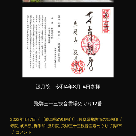
汲月院 令和4年8月14日参拝
飛騨三十三観音霊場めぐり12番
投
カ
タ
2022年11月7日
【岐阜県の御朱印】
,
岐阜県飛騨市の御朱印
稿
テ
グ
寺院
,
岐阜県
,
御朱印
,
汲月院
,
飛騨三十三観音霊場めぐり
,
飛騨市
日:
汲
ゴ
コメント