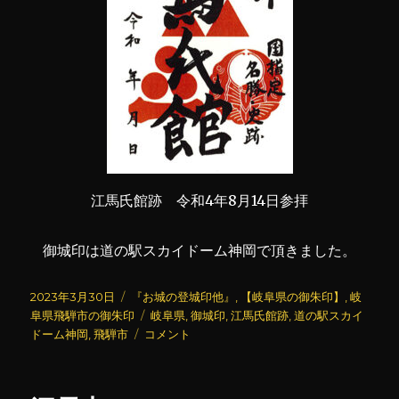
江馬氏館跡 令和4年8月14日参拝
御城印は道の駅スカイドーム神岡で頂きました。
投
カ
2023年3月30日
『お城の登城印他』
,
【岐阜県の御朱印】
,
岐
稿
テ
タ
阜県飛騨市の御朱印
岐阜県
,
御城印
,
江馬氏館跡
,
道の駅スカイ
日:
ゴ
江
グ
ドーム神岡
,
飛騨市
コメント
リ
馬
ー
氏
館