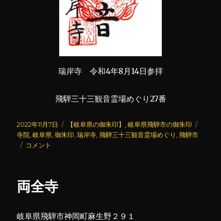
瑞岸寺 令和4年8月14日参拝
飛騨三十三観音霊場めぐり27番
投
カ
タ
2022年11月7日
【岐阜県の御朱印】
,
岐阜県飛騨市の御朱印
稿
テ
グ
寺院
,
岐阜県
,
御朱印
,
瑞岸寺
,
飛騨三十三観音霊場めぐり
,
飛騨市
日:
瑞
ゴ
コメント
岸
リ
寺
ー
に
両全寺
岐阜県飛騨市神岡町麻生野２９１