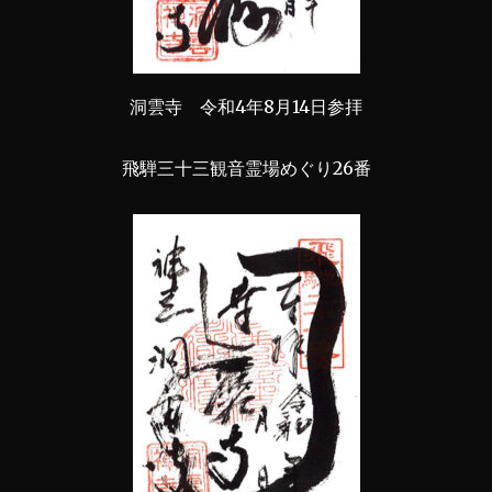
洞雲寺 令和4年8月14日参拝
飛騨三十三観音霊場めぐり26番