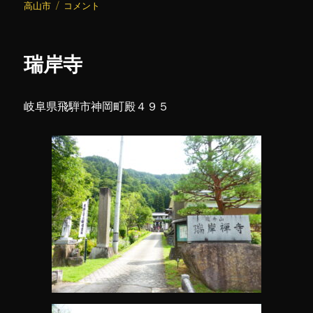
日:
円
ゴ
高山市
コメント
城
リ
寺
ー
に
瑞岸寺
岐阜県飛騨市神岡町殿４９５