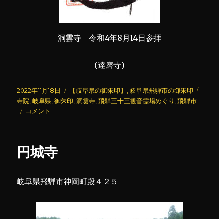
洞雲寺 令和4年8月14日参拝
(達磨寺)
投
カ
タ
2022年11月18日
【岐阜県の御朱印】
,
岐阜県飛騨市の御朱印
稿
テ
グ
寺院
,
岐阜県
,
御朱印
,
洞雲寺
,
飛騨三十三観音霊場めぐり
,
飛騨市
日:
洞
ゴ
コメント
雲
リ
寺
ー
(2)
円城寺
に
岐阜県飛騨市神岡町殿４２５