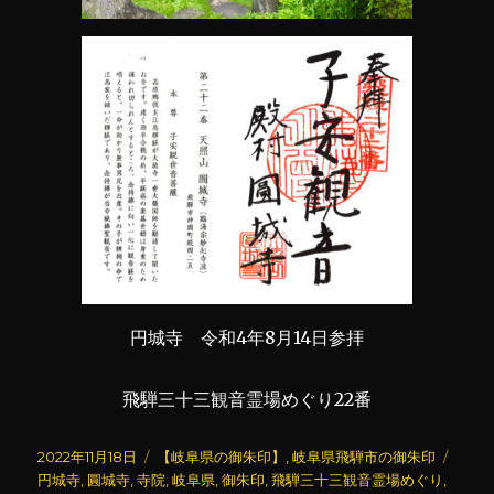
円城寺 令和4年8月14日参拝
飛騨三十三観音霊場めぐり22番
投
カ
タ
2022年11月18日
【岐阜県の御朱印】
,
岐阜県飛騨市の御朱印
稿
テ
グ
円城寺
,
圓城寺
,
寺院
,
岐阜県
,
御朱印
,
飛騨三十三観音霊場めぐり
,