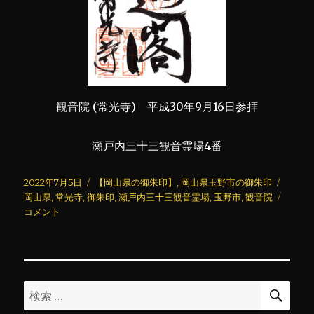
観音院 (常光寺) 平成30年9月16日参拝
瀬戸内三十三観音霊場4番
投
カ
タ
2022年7月5日
【岡山県の御朱印】
,
岡山県玉野市の御朱印
稿
テ
グ
観
岡山県
,
常光寺
,
御朱印
,
瀬戸内三十三観音霊場
,
玉野市
,
観音院
日:
ゴ
音
コメント
リ
院
ー
(常
光
寺)
に
検
検
索
索: