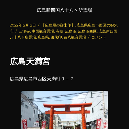
広島新四国八十八ヶ所霊場
投
カ
2022年12月12日
【広島県の御朱印】
,
広島県広島市西区の御朱
稿
タ
テ
印
三瀧寺
,
中国観音霊場
,
寺院
,
広島市
,
広島市西区
,
広島新四国
日:
グ
ゴ
三
八十八ヶ所霊場
,
広島県
,
御朱印
,
百八観音霊場
コメント
リ
瀧
ー
寺
(2)
広島天満宮
に
広島県広島市西区天満町９－７