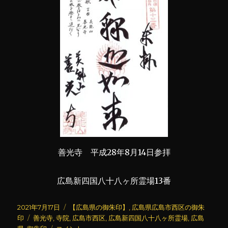
善光寺 平成28年8月14日参拝
広島新四国八十八ヶ所霊場13番
投
カ
2021年7月17日
【広島県の御朱印】
,
広島県広島市西区の御朱
稿
タ
テ
印
善光寺
,
寺院
,
広島市西区
,
広島新四国八十八ヶ所霊場
,
広島