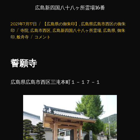
広島新四国八十八ヶ所霊場16番
投
カ
2021年7月17日
【広島県の御朱印】
,
広島県広島市西区の御朱
稿
タ
テ
印
寺院
,
広島市西区
,
広島新四国八十八ヶ所霊場
,
広島県
,
御朱
日:
グ
般
ゴ
印
,
般舟寺
コメント
舟
リ
寺
ー
に
誓願寺
広島県広島市西区三滝本町１－１７－１