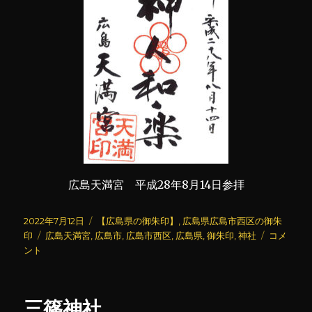
広島天満宮 平成28年8月14日参拝
投
カ
2022年7月12日
【広島県の御朱印】
,
広島県広島市西区の御朱
稿
タ
テ
広
印
広島天満宮
,
広島市
,
広島市西区
,
広島県
,
御朱印
,
神社
コメ
日:
グ
ゴ
島
ント
リ
天
ー
満
宮
三篠神社
に