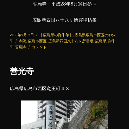
誓願寺 平成28年8月14日参拝
広島新四国八十八ヶ所霊場14番
投
カ
2021年7月17日
【広島県の御朱印】
,
広島県広島市西区の御朱
稿
タ
テ
印
寺院
,
広島市西区
,
広島新四国八十八ヶ所霊場
,
広島県
,
御朱
日:
グ
誓
ゴ
印
,
誓願寺
コメント
願
リ
寺
ー
に
善光寺
広島県広島市西区竜王町４３