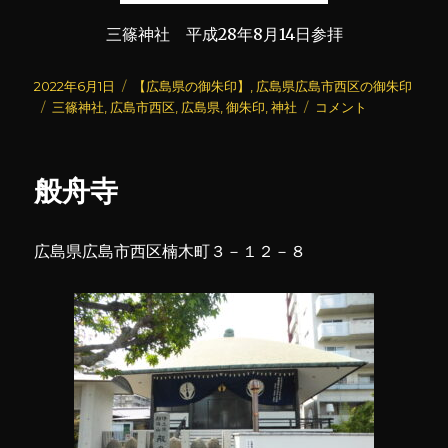
三篠神社 平成28年8月14日参拝
投
カ
2022年6月1日
【広島県の御朱印】
,
広島県広島市西区の御朱印
稿
タ
テ
三
三篠神社
,
広島市西区
,
広島県
,
御朱印
,
神社
コメント
日:
グ
ゴ
篠
リ
神
ー
社
般舟寺
に
広島県広島市西区楠木町３－１２－８