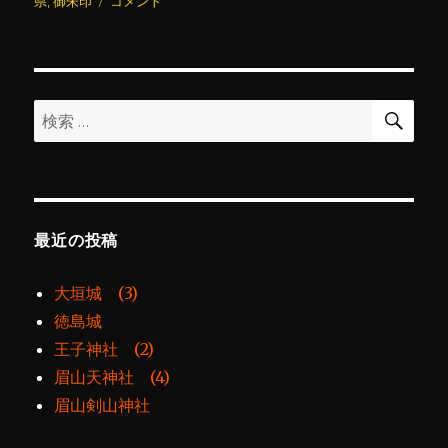
日:
グ
善
ゴ
県
,
御朱印
コメント
光
リ
寺
ー
に
検
検
索
索:
最近の投稿
大垣城 (3)
徳島城
王子神社 (2)
眉山天神社 (4)
眉山剣山神社