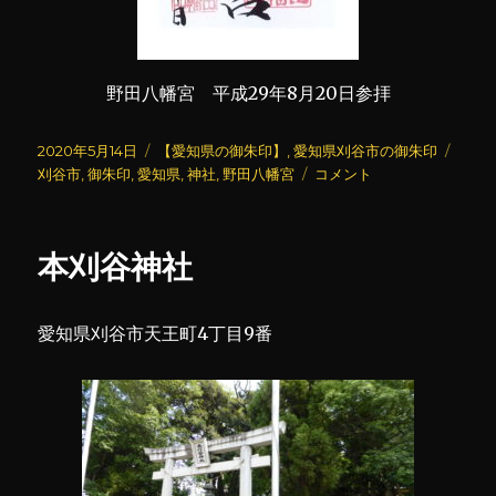
野田八幡宮 平成29年8月20日参拝
投
カ
タ
2020年5月14日
【愛知県の御朱印】
,
愛知県刈谷市の御朱印
稿
テ
野
グ
刈谷市
,
御朱印
,
愛知県
,
神社
,
野田八幡宮
コメント
日:
ゴ
田
リ
八
ー
幡
本刈谷神社
宮
に
愛知県刈谷市天王町4丁目9番