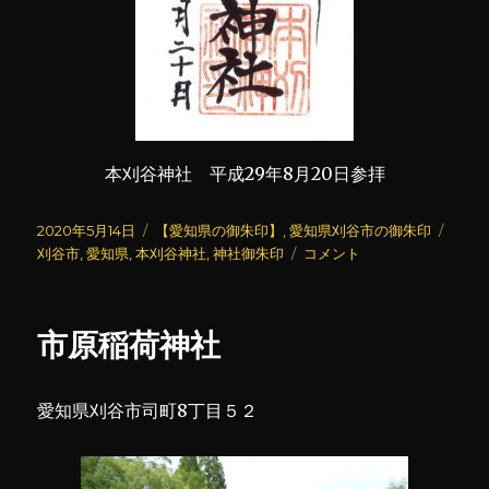
本刈谷神社 平成29年8月20日参拝
投
カ
タ
2020年5月14日
【愛知県の御朱印】
,
愛知県刈谷市の御朱印
稿
テ
本
グ
刈谷市
,
愛知県
,
本刈谷神社
,
神社御朱印
コメント
日:
ゴ
刈
リ
谷
ー
神
市原稲荷神社
社
に
愛知県刈谷市司町8丁目５２