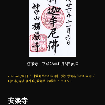
楞厳寺 平成26年11月6日参拝
投
カ
タ
2020年2月6日
【愛知県の御朱印】
,
愛知県刈谷市の御朱印
稿
テ
楞
グ
刈谷市
,
寺院
,
御朱印
,
愛知県
,
楞厳寺
コメント
日:
ゴ
厳
リ
寺
ー
に
安楽寺