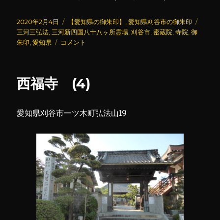
投
カ
タ
2020年2月4日
【愛知県の御朱印】
,
愛知県刈谷市の御朱印
稿
テ
グ
三河三弘法
,
三河新四国八十八ヶ所霊場
,
刈谷市
,
密蔵院
,
寺院
,
御
日:
密
ゴ
朱印
,
愛知県
コメント
蔵
リ
院
ー
に
西福寺 (4)
愛知県刈谷市一ツ木町弘法山19