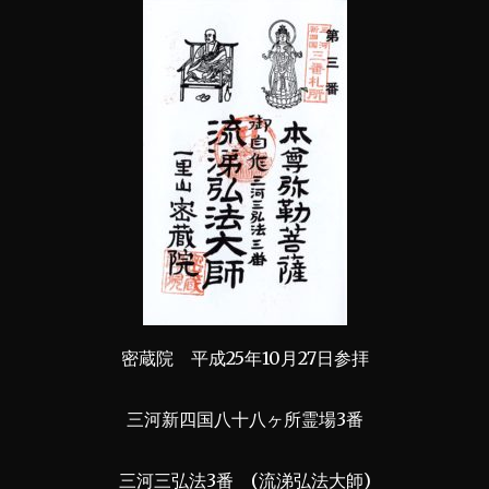
密蔵院 平成25年10月27日参拝
三河新四国八十八ヶ所霊場3番
三河三弘法3番 (流涕弘法大師)