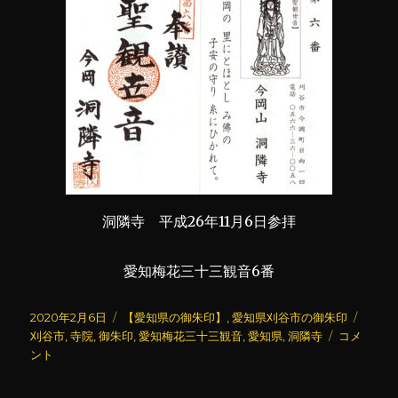
洞隣寺 平成26年11月6日参拝
愛知梅花三十三観音6番
投
カ
タ
2020年2月6日
【愛知県の御朱印】
,
愛知県刈谷市の御朱印
稿
テ
洞
グ
刈谷市
,
寺院
,
御朱印
,
愛知梅花三十三観音
,
愛知県
,
洞隣寺
コメ
日:
ゴ
隣
ント
リ
寺
ー
に