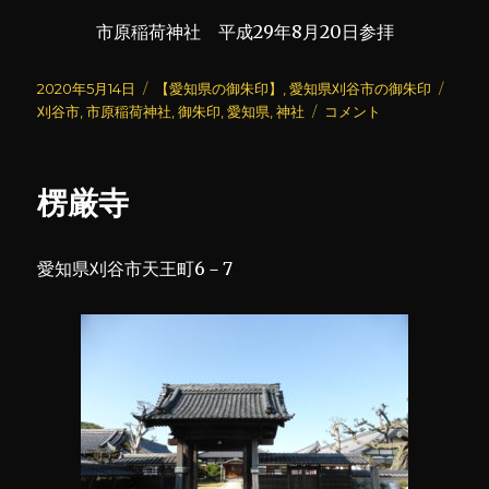
市原稲荷神社 平成29年8月20日参拝
投
カ
タ
2020年5月14日
【愛知県の御朱印】
,
愛知県刈谷市の御朱印
稿
テ
市
グ
刈谷市
,
市原稲荷神社
,
御朱印
,
愛知県
,
神社
コメント
日:
ゴ
原
リ
稲
ー
荷
楞厳寺
神
社
に
愛知県刈谷市天王町6－7