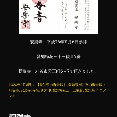
安楽寺 平成26年11月6日参拝
愛知梅花三十三観音7番
楞厳寺 刈谷市天王町6－7で頂きました。
投
カ
タ
2020年2月6日
【愛知県の御朱印】
,
愛知県刈谷市の御朱印
稿
テ
安
グ
刈谷市
,
安楽寺
,
寺院
,
御朱印
,
愛知梅花三十三観音
,
愛知県
コメ
日:
ゴ
楽
ント
リ
寺
ー
に