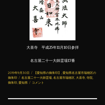
大喜寺 平成25年11月10日参拝
名古屋二十一大師霊場17番
投
カ
2019年9月30日
【愛知県の御朱印】
,
愛知県名古屋市瑞穂区の
稿
タ
テ
御朱印
名古屋二十一大師霊場
,
名古屋市瑞穂区
,
大喜寺
,
寺院
,
日:
グ
大
ゴ
御朱印
,
愛知県
コメント
喜
リ
寺
ー
に