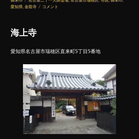
御朱印
名古屋二十一大師霊場
,
名古屋市瑞穂区
,
寺院
,
御朱印
,
日:
グ
金
ゴ
愛知県
,
金龍寺
コメント
龍
リ
寺
ー
に
海上寺
愛知県名古屋市瑞穂区直来町5丁目5番地