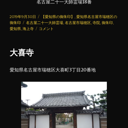
名古屋二十一大師霊場18番
投
カ
2019年9月30日
【愛知県の御朱印】
,
愛知県名古屋市瑞穂区の
稿
タ
テ
御朱印
名古屋二十一大師霊場
,
名古屋市瑞穂区
,
寺院
,
御朱印
,
日:
グ
海
ゴ
愛知県
,
海上寺
コメント
上
リ
寺
ー
に
大喜寺
愛知県名古屋市瑞穂区大喜町3丁目20番地