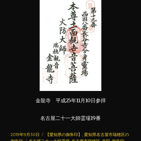
金龍寺 平成25年11月10日参拝
名古屋二十一大師霊場19番
投
カ
2019年9月30日
【愛知県の御朱印】
,
愛知県名古屋市瑞穂区の
稿
タ
テ