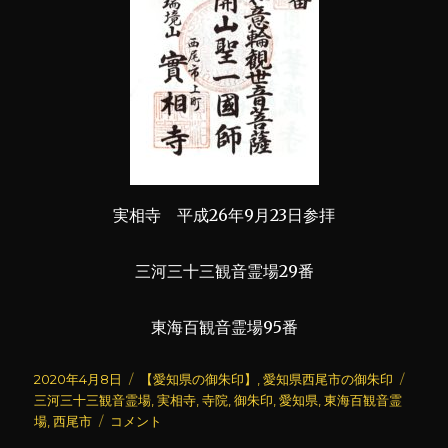
実相寺 平成26年9月23日参拝
三河三十三観音霊場29番
東海百観音霊場95番
投
カ
タ
2020年4月8日
【愛知県の御朱印】
,
愛知県西尾市の御朱印
稿
テ
グ
三河三十三観音霊場
,
実相寺
,
寺院
,
御朱印
,
愛知県
,
東海百観音霊
日:
実
ゴ
場
,
西尾市
コメント
相
リ