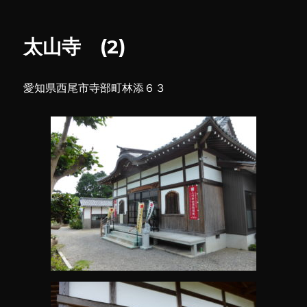
日:
グ
ゴ
文
リ
神
ー
社
太山寺 (2)
に
愛知県西尾市寺部町林添６３