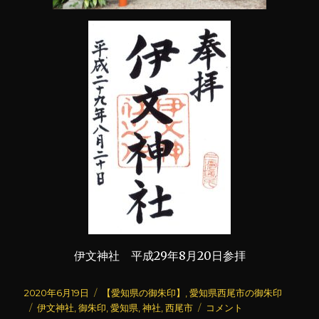
伊文神社 平成29年8月20日参拝
投
カ
2020年6月19日
【愛知県の御朱印】
,
愛知県西尾市の御朱印
稿
タ
テ
伊
伊文神社
,
御朱印
,
愛知県
,
神社
,
西尾市
コメント