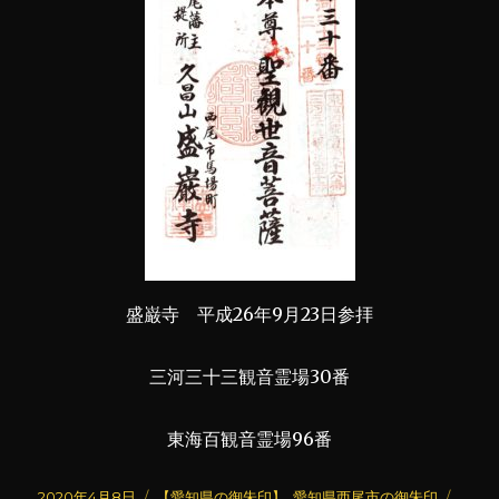
盛巌寺 平成26年9月23日参拝
三河三十三観音霊場30番
東海百観音霊場96番
投
カ
タ
2020年4月8日
【愛知県の御朱印】
,
愛知県西尾市の御朱印