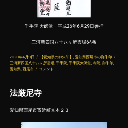
千手院 大師堂 平成26年6月29日参拝
三河新四国八十八ヶ所霊場64番
投
カ
タ
2020年4月9日
【愛知県の御朱印】
,
愛知県西尾市の御朱印
稿
テ
グ
三河新四国八十八ヶ所霊場
,
千手院
,
千手院大師堂
,
寺院
,
御朱印
,
日:
千
ゴ
愛知県
,
西尾市
コメント
手
リ
院
ー
(2)
法厳尼寺
に
愛知県西尾市寄近町堂本２３