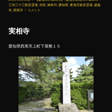
稿
テ
グ
三河三十三観音霊場
,
寺院
,
御朱印
,
愛知県
,
東海百観音霊場
,
盛巌
日:
盛
ゴ
寺
,
西尾市
コメント
巌
リ
寺
ー
に
実相寺
愛知県西尾市上町下屋敷１５