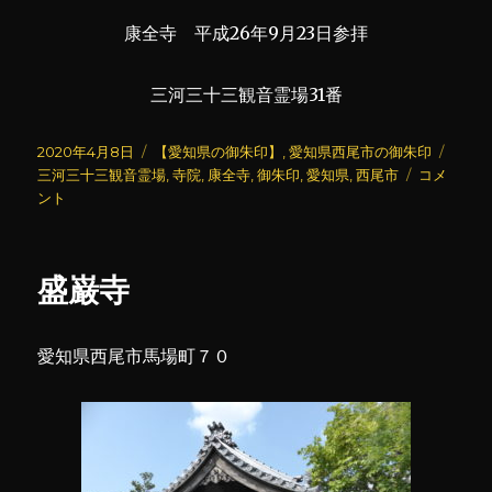
康全寺 平成26年9月23日参拝
三河三十三観音霊場31番
投
カ
タ
2020年4月8日
【愛知県の御朱印】
,
愛知県西尾市の御朱印
稿
テ
康
グ
三河三十三観音霊場
,
寺院
,
康全寺
,
御朱印
,
愛知県
,
西尾市
コメ
日:
ゴ
全
ント
リ
寺
ー
に
盛巌寺
愛知県西尾市馬場町７０