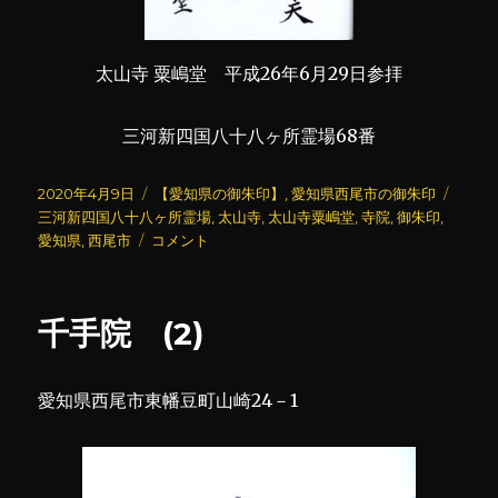
太山寺 粟嶋堂 平成26年6月29日参拝
三河新四国八十八ヶ所霊場68番
投
カ
タ
2020年4月9日
【愛知県の御朱印】
,
愛知県西尾市の御朱印
稿
テ
グ
三河新四国八十八ヶ所霊場
,
太山寺
,
太山寺粟嶋堂
,
寺院
,
御朱印
,
日:
太
ゴ
愛知県
,
西尾市
コメント
山
リ
寺
ー
(2)
千手院 (2)
に
愛知県西尾市東幡豆町山崎24－1