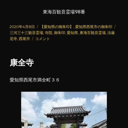
東海百観音霊場98番
投
カ
タ
2020年4月8日
【愛知県の御朱印】
,
愛知県西尾市の御朱印
稿
テ
グ
三河三十三観音霊場
,
寺院
,
御朱印
,
愛知県
,
東海百観音霊場
,
法厳
日:
法
ゴ
尼寺
,
西尾市
コメント
厳
リ
尼
ー
寺
康全寺
に
愛知県西尾市満全町３６