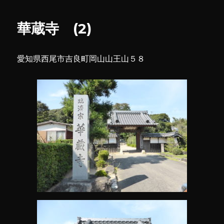
寺
ー
に
華蔵寺 (2)
愛知県西尾市吉良町岡山山王山５８