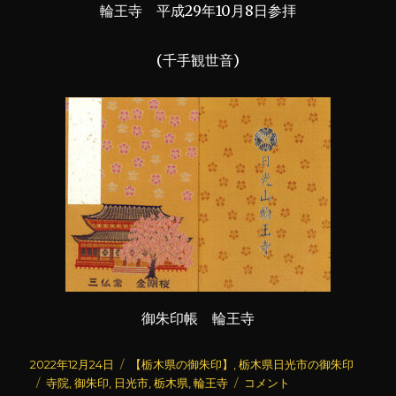
輪王寺 平成29年10月8日参拝
(千手観世音)
御朱印帳 輪王寺
投
カ
2022年12月24日
【栃木県の御朱印】
,
栃木県日光市の御朱印
稿
タ
テ
輪
寺院
,
御朱印
,
日光市
,
栃木県
,
輪王寺
コメント