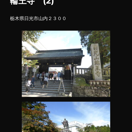
輪王寺 (2)
宮
(2)
に
栃木県日光市山内２３００