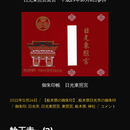
御朱印帳 日光東照宮
投
カ
2022年12月24日
【栃木県の御朱印】
,
栃木県日光市の御朱印
稿
タ
テ
日
御朱印
,
日光市
,
日光東照宮
,
東照宮
,
栃木県
,
神社
コメント
日:
グ
ゴ
光
リ
東
ー
照