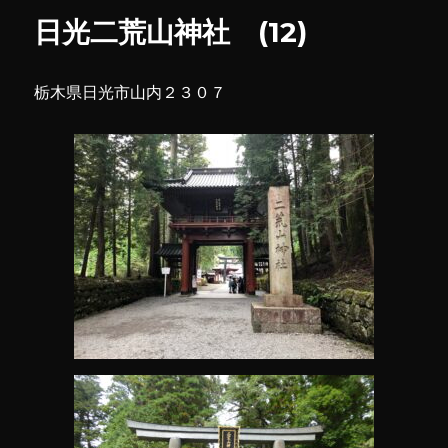
師
日光二荒山神社 (12)
堂
に
栃木県日光市山内２３０７