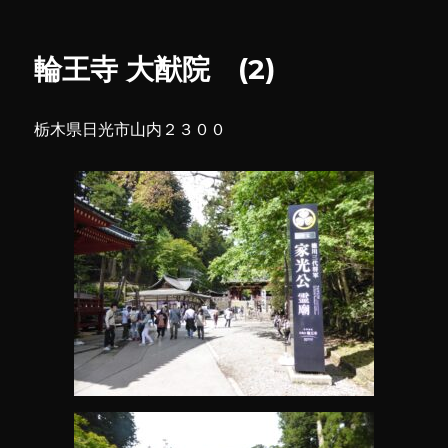
日:
グ
ゴ
王
リ
寺
ー
(2)
輪王寺 大猷院 (2)
に
栃木県日光市山内２３００