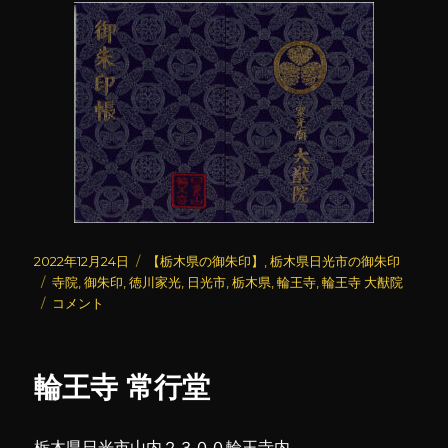
投
カ
2022年12月24日
【栃木県の御朱印】
,
栃木県日光市の御朱印
稿
タ
テ
寺院
,
御朱印
,
徳川家光
,
日光市
,
栃木県
,
輪王寺
,
輪王寺 大猷院
日:
グ
輪
ゴ
コメント
王
リ
寺
ー
大
輪王寺 常行堂
猷
院
(2)
栃木県日光市山内２３００輪王寺内