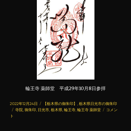
輪王寺 薬師堂 平成29年10月8日参拝
投
カ
2022年12月24日
【栃木県の御朱印】
,
栃木県日光市の御朱印
稿
タ
テ
輪
寺院
,
御朱印
,
日光市
,
栃木県
,
輪王寺
,
輪王寺 薬師堂
コメン
日:
グ
ゴ
王
ト
リ
寺
ー
薬