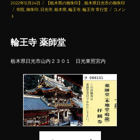
投
カ
2022年12月24日
【栃木県の御朱印】
,
栃木県日光市の御朱印
稿
タ
テ
輪
寺院
,
御朱印
,
日光市
,
栃木県
,
輪王寺
,
輪王寺 常行堂
コメン
日:
グ
ゴ
王
ト
リ
寺
ー
常
行
輪王寺 薬師堂
堂
に
栃木県日光市山内２３０１ 日光東照宮内