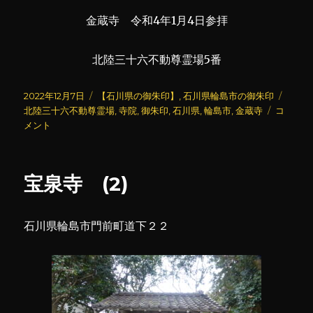
金蔵寺 令和4年1月4日参拝
北陸三十六不動尊霊場5番
投
カ
タ
2022年12月7日
【石川県の御朱印】
,
石川県輪島市の御朱印
稿
テ
金
グ
北陸三十六不動尊霊場
,
寺院
,
御朱印
,
石川県
,
輪島市
,
金蔵寺
コ
日:
ゴ
蔵
メント
リ
寺
ー
に
宝泉寺 (2)
石川県輪島市門前町道下２２