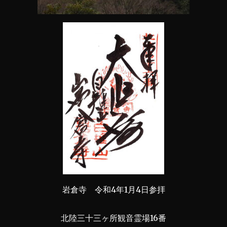
岩倉寺 令和4年1月4日参拝
北陸三十三ヶ所観音霊場16番