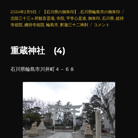
投
カ
タ
2024年2月9日
【石川県の御朱印】
,
石川県輪島市の御朱印
稿
テ
グ
北陸三十三ヶ所観音霊場
,
寺院
,
平常心是道
,
御朱印
,
石川県
,
総持
日:
ゴ
總
寺祖院
,
總持寺祖院
,
輪島市
,
釈迦三十二禅刹
コメント
リ
持
ー
寺
祖
重蔵神社 (4)
院
(4)
に
石川県輪島市川井町４－６８