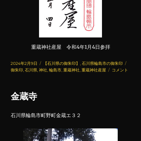
重蔵神社産屋 令和4年1月4日参拝
投
カ
タ
2024年2月9日
【石川県の御朱印】
,
石川県輪島市の御朱印
稿
テ
重
グ
御朱印
,
石川県
,
神社
,
輪島市
,
重蔵神社
,
重蔵神社産屋
コメント
日:
ゴ
蔵
リ
神
ー
社
金蔵寺
(4)
に
石川県輪島市町野町金蔵エ３２