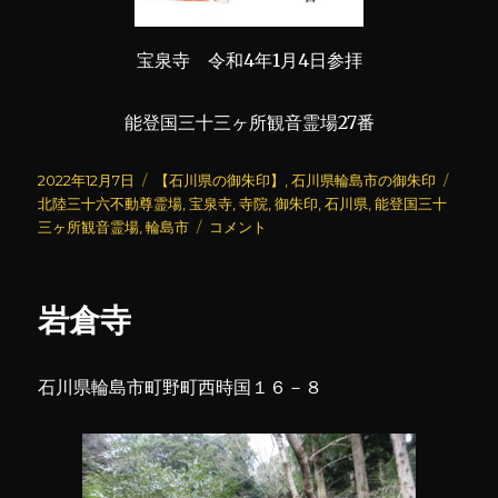
宝泉寺 令和4年1月4日参拝
能登国三十三ヶ所観音霊場27番
投
カ
タ
2022年12月7日
【石川県の御朱印】
,
石川県輪島市の御朱印
稿
テ
グ
北陸三十六不動尊霊場
,
宝泉寺
,
寺院
,
御朱印
,
石川県
,
能登国三十
日:
ゴ
宝
三ヶ所観音霊場
,
輪島市
コメント
リ
泉
ー
寺
(2)
岩倉寺
に
石川県輪島市町野町西時国１６－８