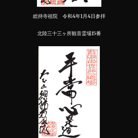
総持寺祖院 令和4年1月4日参拝
北陸三十三ヶ所観音霊場15番