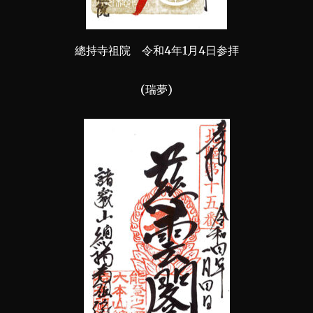
總持寺祖院 令和4年1月4日参拝
(瑞夢)