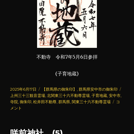
不動寺 令和7年5月6日参拝
(子育地蔵)
投
カ
タ
2025年6月17日
【群馬県の御朱印】
,
群馬県安中市の御朱印
稿
テ
グ
上州三十三観音霊場
,
北関東三十六不動尊霊場
,
子育地蔵
,
安中市
,
日:
ゴ
不
寺院
,
御朱印
,
松井田不動尊
,
群馬県
,
関東三十六不動尊霊場
コ
リ
動
メント
ー
寺
(4)
に
咲前神社 (5)