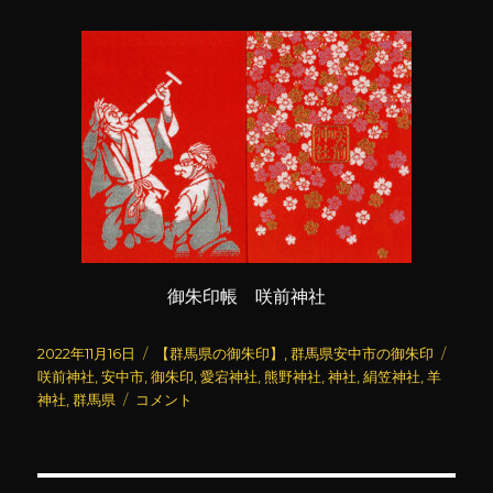
御朱印帳 咲前神社
投
カ
タ
2022年11月16日
【群馬県の御朱印】
,
群馬県安中市の御朱印
稿
テ
グ
咲前神社
,
安中市
,
御朱印
,
愛宕神社
,
熊野神社
,
神社
,
絹笠神社
,
羊
日:
咲
ゴ
神社
,
群馬県
コメント
前
リ
神
ー
社
(5)