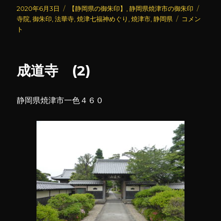
投
カ
タ
2020年6月3日
【静岡県の御朱印】
,
静岡県焼津市の御朱印
稿
テ
法
グ
寺院
,
御朱印
,
法華寺
,
焼津七福神めぐり
,
焼津市
,
静岡県
コメン
日:
ゴ
華
ト
リ
寺
ー
(2)
に
成道寺 (2)
静岡県焼津市一色４６０