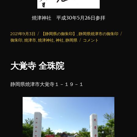
焼津神社 平成30年5月26日参拝
投
カ
タ
2021年9月3日
【静岡県の御朱印】
,
静岡県焼津市の御朱印
稿
テ
焼
グ
御朱印
,
焼津市
,
焼津神社
,
神社
,
静岡県
コメント
日:
ゴ
津
リ
神
ー
社
大覚寺 全珠院
(2)
に
静岡県焼津市大覚寺１－１９－１