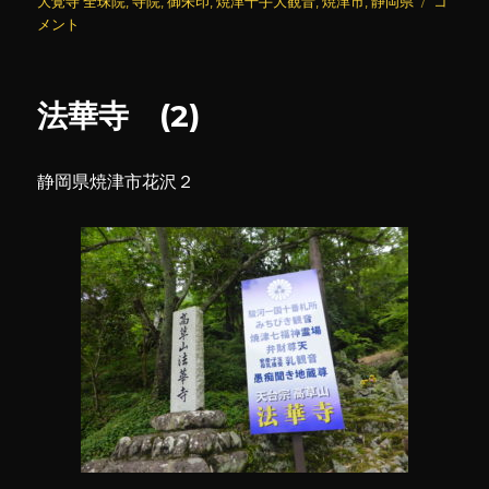
稿
テ
大
グ
大覚寺 全珠院
,
寺院
,
御朱印
,
焼津千手大観音
,
焼津市
,
静岡県
コ
日:
ゴ
覚
メント
リ
寺
ー
全
珠
法華寺 (2)
院
に
静岡県焼津市花沢２