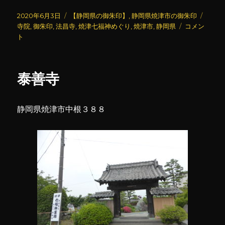
投
カ
タ
2020年6月3日
【静岡県の御朱印】
,
静岡県焼津市の御朱印
稿
テ
法
グ
寺院
,
御朱印
,
法昌寺
,
焼津七福神めぐり
,
焼津市
,
静岡県
コメン
日:
ゴ
昌
ト
リ
寺
ー
に
泰善寺
静岡県焼津市中根３８８