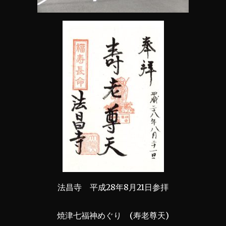
法昌寺 平成28年8月21日参拝
焼津七福神めぐり (寿老尊天)