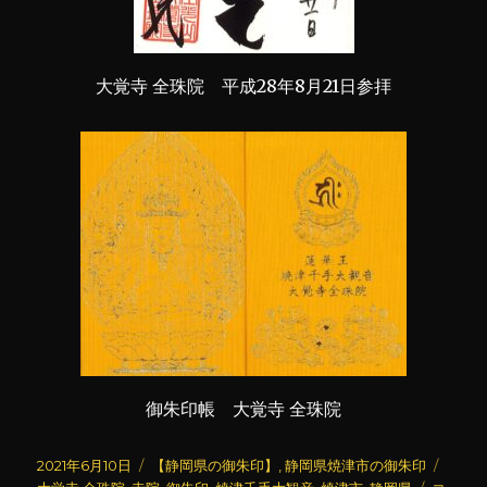
大覚寺 全珠院 平成28年8月21日参拝
御朱印帳 大覚寺 全珠院
投
カ
タ
2021年6月10日
【静岡県の御朱印】
,
静岡県焼津市の御朱印