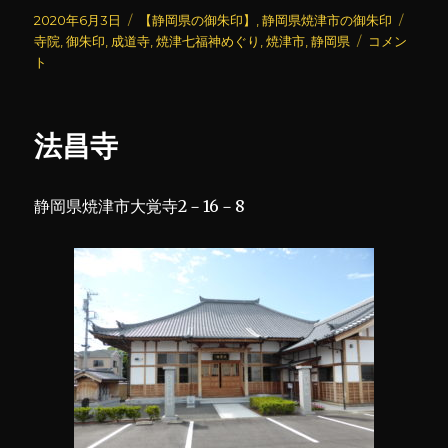
投
カ
タ
2020年6月3日
【静岡県の御朱印】
,
静岡県焼津市の御朱印
稿
テ
成
グ
寺院
,
御朱印
,
成道寺
,
焼津七福神めぐり
,
焼津市
,
静岡県
コメン
日:
ゴ
道
ト
リ
寺
ー
(2)
に
法昌寺
静岡県焼津市大覚寺2－16－8