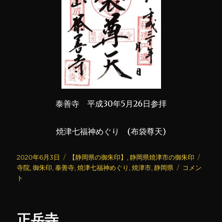
泰善寺 平成30年5月26日参拝
焼津七福神めぐり (布袋尊天)
投
カ
タ
2020年6月3日
【静岡県の御朱印】
,
静岡県焼津市の御朱印
稿
テ
泰
グ
寺院
,
御朱印
,
泰善寺
,
焼津七福神めぐり
,
焼津市
,
静岡県
コメン
日:
ゴ
善
ト
リ
寺
ー
に
正岳寺