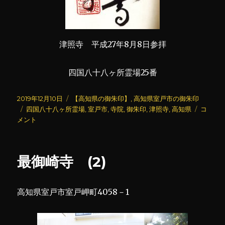
津照寺 平成27年8月8日参拝
四国八十八ヶ所霊場25番
投
カ
2019年12月10日
【高知県の御朱印】
,
高知県室戸市の御朱印
稿
タ
テ
津
四国八十八ヶ所霊場
,
室戸市
,
寺院
,
御朱印
,
津照寺
,
高知県
コ
日:
グ
ゴ
照
メント
リ
寺
ー
に
最御崎寺 (2)
高知県室戸市室戸岬町4058－1