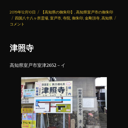
投
カ
2019年12月10日
【高知県の御朱印】
,
高知県室戸市の御朱印
稿
タ
テ
金
四国八十八ヶ所霊場
,
室戸市
,
寺院
,
御朱印
,
金剛頂寺
,
高知県
日:
グ
ゴ
剛
コメント
リ
頂
ー
寺
に
津照寺
高知県室戸市室津2652－イ