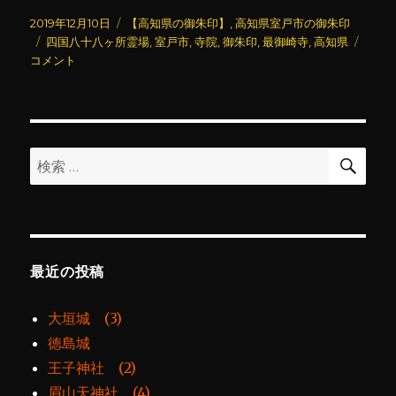
投
カ
2019年12月10日
【高知県の御朱印】
,
高知県室戸市の御朱印
稿
タ
テ
最
四国八十八ヶ所霊場
,
室戸市
,
寺院
,
御朱印
,
最御崎寺
,
高知県
日:
グ
ゴ
御
コメント
リ
崎
ー
寺
(2)
に
検
検
索
索:
最近の投稿
大垣城 (3)
徳島城
王子神社 (2)
眉山天神社 (4)