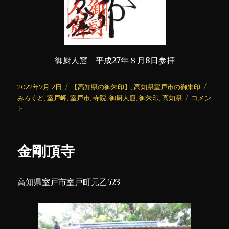
御厨人窟 平成27年８月8日参拝
投
カ
タ
2022年7月12日
【高知県の御朱印】
,
高知県室戸市の御朱印
稿
テ
御
グ
みろくど
,
室戸岬
,
室戸市
,
寺院
,
御厨人窟
,
御朱印
,
高知県
コメン
日:
ゴ
厨
ト
リ
人
ー
窟
(み
金剛頂寺
く
ろ
ど)
高知県室戸市室戸町元乙523
に