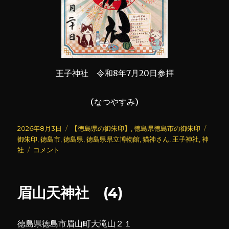
王子神社 令和8年7月20日参拝
(なつやすみ)
投
カ
タ
2026年8月3日
【徳島県の御朱印】
,
徳島県徳島市の御朱印
稿
テ
グ
御朱印
,
徳島市
,
徳島県
,
徳島県県立博物館
,
猫神さん
,
王子神社
,
神
日:
王
ゴ
社
コメント
子
リ
神
ー
社
眉山天神社 (4)
(2)
に
徳島県徳島市眉山町大滝山２１