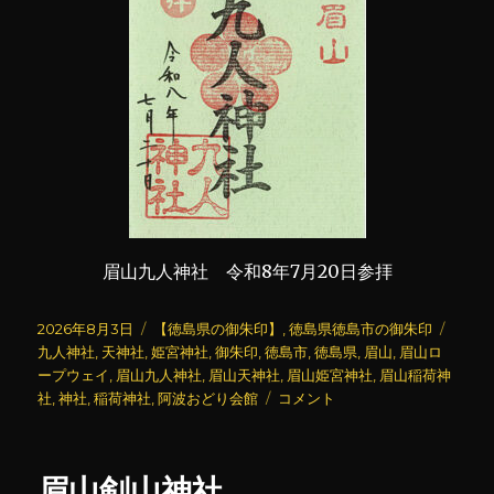
眉山九人神社 令和8年7月20日参拝
投
カ
タ
2026年8月3日
【徳島県の御朱印】
,
徳島県徳島市の御朱印
稿
テ
グ
九人神社
,
天神社
,
姫宮神社
,
御朱印
,
徳島市
,
徳島県
,
眉山
,
眉山ロ
日:
ゴ
ープウェイ
,
眉山九人神社
,
眉山天神社
,
眉山姫宮神社
,
眉山稲荷神
リ
眉
社
,
神社
,
稲荷神社
,
阿波おどり会館
コメント
ー
山
天
神
眉山剣山神社
社