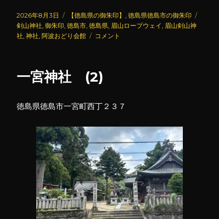
投
カ
タ
2026年8月3日
【徳島県の御朱印】
,
徳島県徳島市の御朱印
稿
テ
グ
剣山神社
,
御朱印
,
徳島市
,
徳島県
,
眉山ロープウェイ
,
眉山剣山神
日:
ゴ
眉
社
,
神社
,
阿波おどり会館
コメント
リ
山
ー
剣
山
一宮神社 (2)
神
社
に
徳島県徳島市一宮町西丁２３７