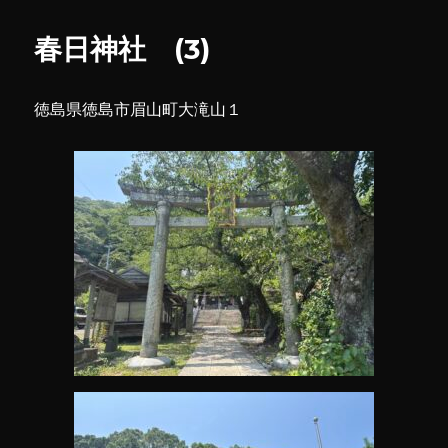
リ
神
ー
社
春日神社 (3)
(2)
に
徳島県徳島市眉山町大滝山１