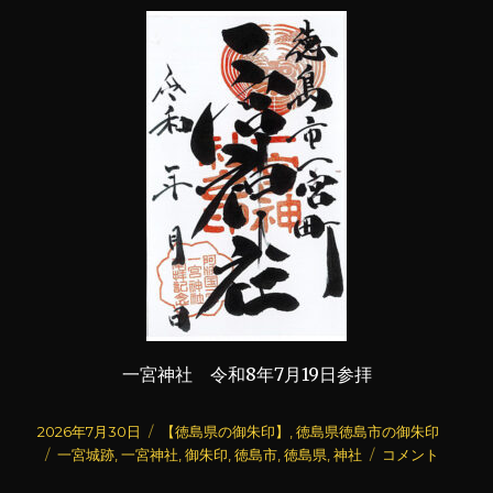
一宮神社 令和8年7月19日参拝
投
カ
2026年7月30日
【徳島県の御朱印】
,
徳島県徳島市の御朱印
稿
タ
テ
一
一宮城跡
,
一宮神社
,
御朱印
,
徳島市
,
徳島県
,
神社
コメント
日:
グ
ゴ
宮