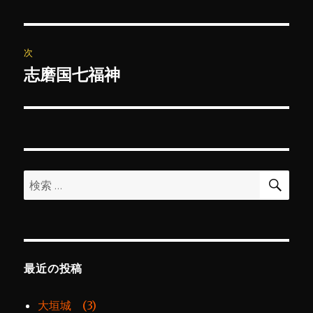
の
ナ
投
ビ
稿:
次
ゲ
志磨国七福神
次
の
ー
投
シ
稿:
ョ
検
検
索
ン
索:
最近の投稿
大垣城 (3)