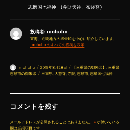
志磨国七福神 (弁財天神、布袋尊)
投稿者:
mohoho
東海、近畿地方の御朱印を中心に紹介しています。
mohoho のすべての投稿を表示
投
投
カ
mohoho
2019年8月28日
【三重県の御朱印】
,
三重県
稿
稿
テ
タ
志摩市の御朱印
三重県
,
大慈寺
,
寺院
,
志摩市
,
志磨国七福神
者
日:
ゴ
グ
リ
ー
コメントを残す
メールアドレスが公開されることはありません。
※
が付いている
欄は必須項目です