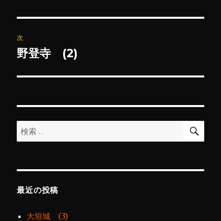
の
ナ
投
ビ
稿:
次
ゲ
野登寺 (2)
次
の
ー
投
シ
稿:
ョ
検
検
索
ン
索:
最近の投稿
大垣城 (3)