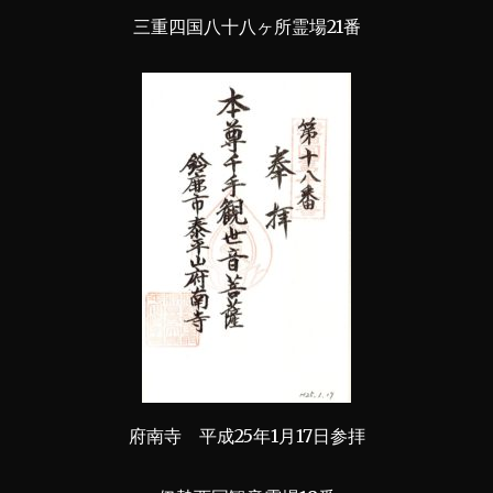
三重四国八十八ヶ所霊場21番
府南寺 平成25年1月17日参拝