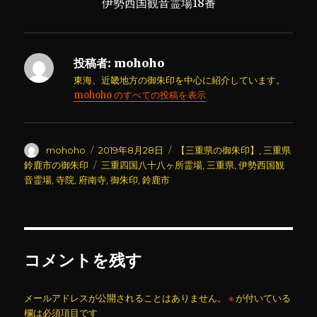
伊勢西国観音霊場18番
投稿者:
mohoho
東海、近畿地方の御朱印を中心に紹介しています。
mohoho のすべての投稿を表示
投
投
カ
mohoho
2019年8月28日
【三重県の御朱印】
,
三重県
稿
稿
テ
タ
鈴鹿市の御朱印
三重四国八十八ヶ所霊場
,
三重県
,
伊勢西国観
者
日:
ゴ
グ
音霊場
,
寺院
,
府南寺
,
御朱印
,
鈴鹿市
リ
ー
コメントを残す
メールアドレスが公開されることはありません。
※
が付いている
欄は必須項目です