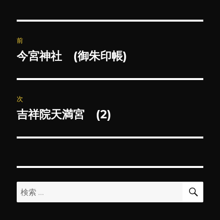
投
前
稿
今宮神社 (御朱印帳)
前
の
ナ
投
ビ
稿:
次
ゲ
吉祥院天満宮 (2)
次
の
ー
投
シ
稿:
ョ
検
検
索
ン
索: