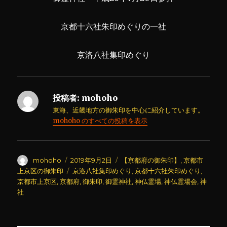
京都十六社朱印めぐりの一社
京洛八社集印めぐり
投稿者:
mohoho
東海、近畿地方の御朱印を中心に紹介しています。
mohoho のすべての投稿を表示
投
投
カ
mohoho
2019年9月2日
【京都府の御朱印】
,
京都市
稿
稿
テ
タ
上京区の御朱印
京洛八社集印めぐり
,
京都十六社朱印めぐり
,
者
日:
ゴ
グ
京都市上京区
,
京都府
,
御朱印
,
御霊神社
,
神仏霊場
,
神仏霊場会
,
神
リ
社
ー