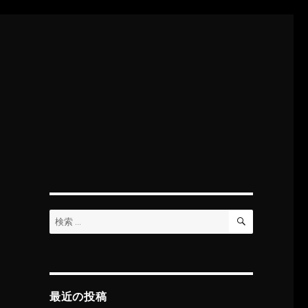
検
検
索
索:
最近の投稿