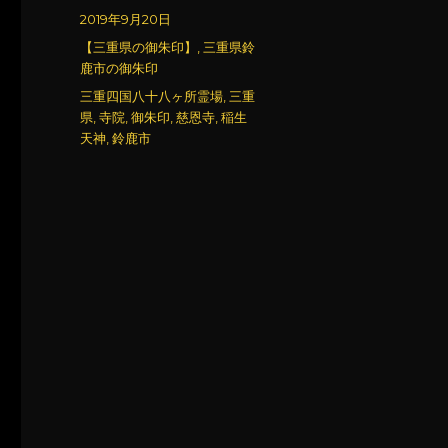
稿
投
2019年9月20日
者
稿
カ
【三重県の御朱印】
,
三重県鈴
日:
テ
鹿市の御朱印
ゴ
タ
三重四国八十八ヶ所霊場
,
三重
リ
グ
県
,
寺院
,
御朱印
,
慈恩寺
,
稲生
ー
天神
,
鈴鹿市