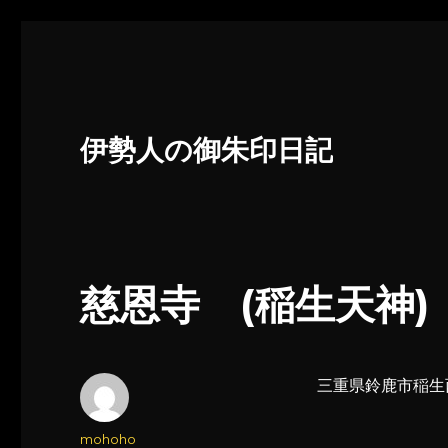
伊勢人の御朱印日記
慈恩寺 (稲生天神)
三重県鈴鹿市稲生西
投
mohoho