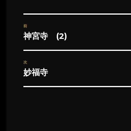
投
前
稿
神宮寺 (2)
前
の
ナ
投
ビ
稿:
次
ゲ
妙福寺
次
の
ー
投
シ
稿:
ョ
ン