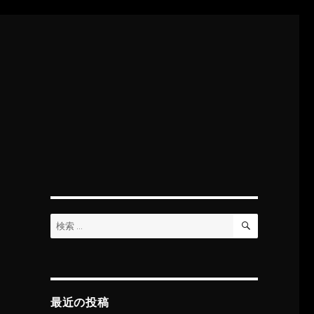
検
検
索
索:
最近の投稿