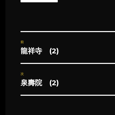
投
前
稿
龍祥寺 (2)
前
の
ナ
投
ビ
稿:
次
ゲ
泉壽院 (2)
次
の
ー
投
シ
稿:
ョ