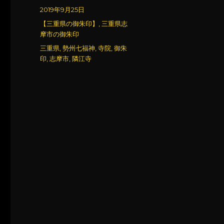
稿
投
2019年9月25日
者
稿
カ
【三重県の御朱印】
,
三重県志
日:
テ
摩市の御朱印
ゴ
タ
三重県
,
勢州七福神
,
寺院
,
御朱
リ
グ
印
,
志摩市
,
隣江寺
ー