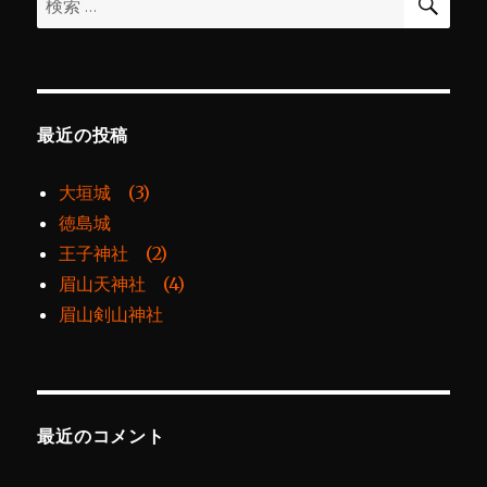
索
ン
索:
最近の投稿
大垣城 (3)
徳島城
王子神社 (2)
眉山天神社 (4)
眉山剣山神社
最近のコメント