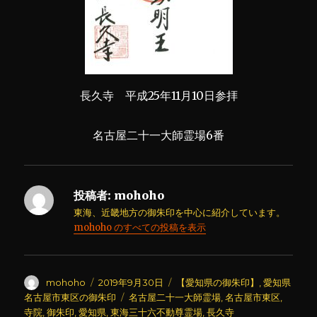
長久寺 平成25年11月10日参拝
名古屋二十一大師霊場6番
投稿者:
mohoho
東海、近畿地方の御朱印を中心に紹介しています。
mohoho のすべての投稿を表示
投
投
カ
mohoho
2019年9月30日
【愛知県の御朱印】
,
愛知県
稿
稿
テ
タ
名古屋市東区の御朱印
名古屋二十一大師霊場
,
名古屋市東区
,
者
日:
ゴ
グ
寺院
,
御朱印
,
愛知県
,
東海三十六不動尊霊場
,
長久寺