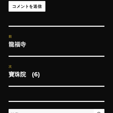
投
前
稿
龍福寺
前
の
ナ
投
ビ
稿:
次
ゲ
寶珠院 (6)
次
の
ー
投
シ
稿:
ョ
検
検