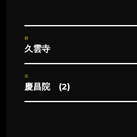
投
前
稿
久雲寺
前
の
ナ
投
ビ
稿:
次
ゲ
慶昌院 (2)
次
の
ー
投
シ
稿:
ョ
ン