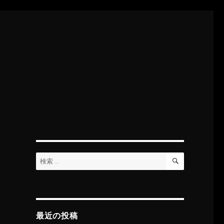
検
検
索
索:
最近の投稿