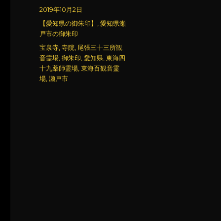
稿
投
2019年10月2日
者
稿
カ
【愛知県の御朱印】
,
愛知県瀬
日:
テ
戸市の御朱印
ゴ
タ
宝泉寺
,
寺院
,
尾張三十三所観
リ
グ
音霊場
,
御朱印
,
愛知県
,
東海四
ー
十九薬師霊場
,
東海百観音霊
場
,
瀬戸市