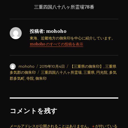
三重四国八十八ヶ所霊場78番
投稿者:
mohoho
東海、近畿地方の御朱印を中心に紹介しています。
mohoho のすべての投稿を表示
投
投
カ
mohoho
2019年10月4日
【三重県の御朱印】
,
三重県
稿
稿
テ
タ
多気郡の御朱印
三重四国八十八ヶ所霊場
,
三重県
,
円光院
,
多気
者
日:
ゴ
グ
郡多気町
,
寺院
,
御朱印
リ
ー
コメントを残す
メールアドレスが公開されることはありません。
※
が付いている