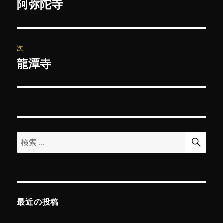
稿
阿弥陀寺
前
の
ナ
投
ビ
稿:
次
ゲ
龍潭寺
次
の
ー
投
シ
稿:
ョ
検
検
索
ン
索:
最近の投稿