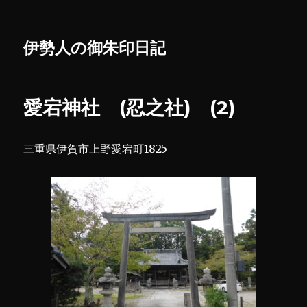
伊勢人の御朱印日記
愛宕神社 (忍之社) (2)
三重県伊賀市上野愛宕町1825