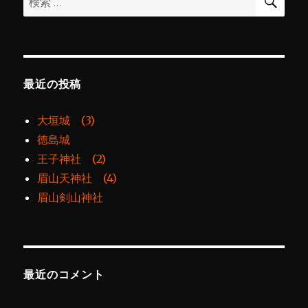
索
ン
索:
最近の投稿
大垣城 (3)
徳島城
王子神社 (2)
眉山天神社 (4)
眉山剣山神社
最近のコメント