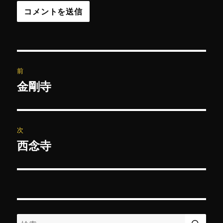
投
前
稿
金剛寺
前
の
ナ
投
ビ
稿:
次
ゲ
西念寺
次
の
ー
投
シ
稿:
ョ
検
検