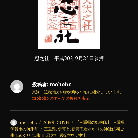
忍之社 平成30年9月24日参拝
投稿者:
mohoho
東海、近畿地方の御朱印を中心に紹介しています。
mohoho のすべての投稿を表示
投
投
カ
mohoho
2019年10月7日
【三重県の御朱印】
,
三重県
稿
稿
テ
タ
伊賀市の御朱印
三重県
,
伊賀市
,
伊賀忍者ゆかりの神社仏閣ご
者
日:
ゴ
グ
朱印めぐり
,
御朱印
,
忍之社
,
愛宕神社
,
神社