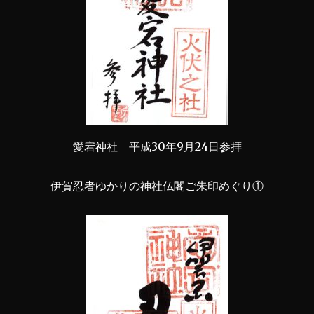
愛宕神社 平成30年9月24日参拝
伊賀忍者ゆかりの神社仏閣ご朱印めぐり①