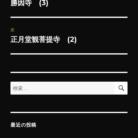
稿
勝因寺 (3)
前
の
ナ
投
ビ
稿:
次
ゲ
正月堂観菩提寺 (2)
次
の
ー
投
シ
稿:
ョ
検
検
索
ン
索:
最近の投稿