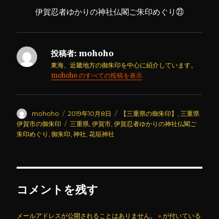
伊賀忍者ゆかりの神社仏閣ご朱印めぐり㉓
投稿者:
mohoho
東海、近畿地方の御朱印を中心に紹介しています。
mohoho のすべての投稿を表示
投
投
カ
mohoho
2019年10月8日
【三重県の御朱印】
,
三重県
稿
稿
テ
タ
伊賀市の御朱印
三重県
,
伊賀市
,
伊賀忍者ゆかりの神社仏閣ご
者
日:
ゴ
グ
朱印めぐり
,
御朱印
,
神社
,
花垣神社
リ
ー
コメントを残す
メールアドレスが公開されることはありません。
※
が付いている