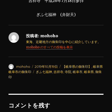
吉祥寺 平成26年7月18日参拝
ぎふ七福神 (弁財天)
投稿者:
mohoho
東海、近畿地方の御朱印を中心に紹介しています。
mohoho のすべての投稿を表示
投
投
カ
mohoho
2019年10月19日
【岐阜県の御朱印】
,
岐阜県
稿
稿
テ
タ
岐阜市の御朱印
ぎふ七福神
,
吉祥寺
,
寺院
,
岐阜市
,
岐阜県
,
御朱
者
日:
ゴ
グ
印
リ
ー
コメントを残す