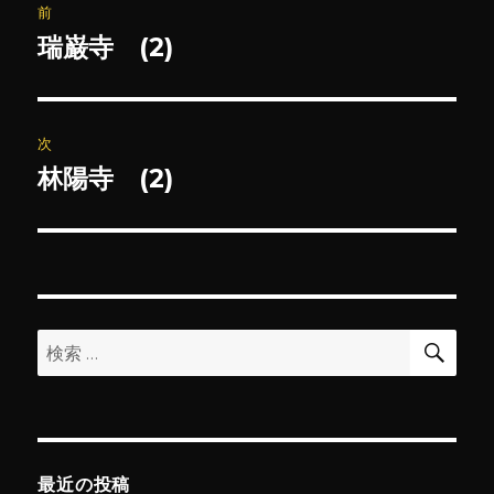
前
稿
瑞巌寺 (2)
前
の
ナ
投
ビ
稿:
次
ゲ
林陽寺 (2)
次
の
ー
投
シ
稿:
ョ
検
検
索
ン
索:
最近の投稿