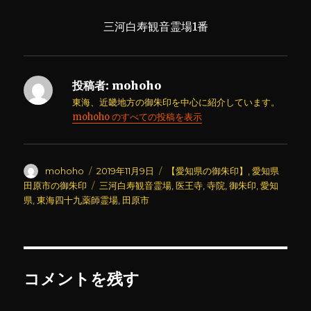
三河白寿観音霊場1番
投稿者:
mohoho
東海、近畿地方の御朱印を中心に紹介しています。
mohoho のすべての投稿を表示
投
投
カ
mohoho
2019年11月9日
【愛知県の御朱印】
,
愛知県
稿
稿
テ
タ
田原市の御朱印
三河白寿観音霊場
,
医王寺
,
寺院
,
御朱印
,
愛知
者
日:
ゴ
グ
県
,
東海四十九薬師霊場
,
田原市
リ
ー
コメントを残す