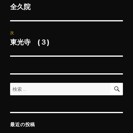
稿
全久院
前
の
ナ
投
ビ
稿:
次
ゲ
東光寺 (３)
次
の
ー
投
シ
稿:
ョ
検
検
索
ン
索:
最近の投稿