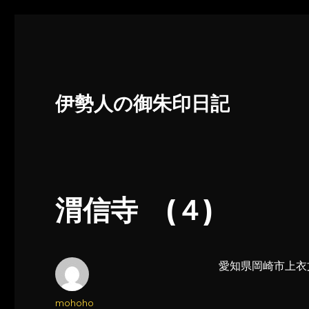
伊勢人の御朱印日記
渭信寺 (４)
愛知県岡崎市上衣
投
mohoho