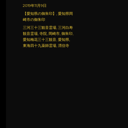
稿
投
2019年11月9日
者
稿
カ
【愛知県の御朱印】
,
愛知県岡
日:
テ
崎市の御朱印
ゴ
タ
三河三十三観音霊場
,
三河白寿
リ
グ
観音霊場
,
寺院
,
岡崎市
,
御朱印
,
ー
愛知梅花三十三観音
,
愛知県
,
東海四十九薬師霊場
,
渭信寺