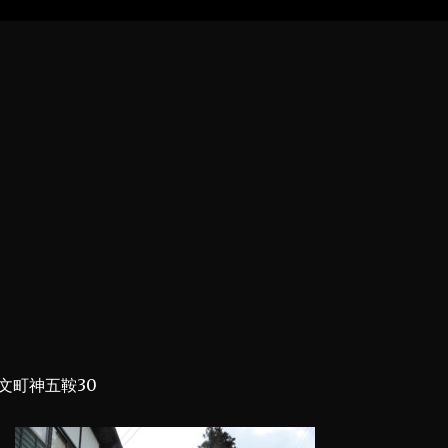
文町神五鞍30