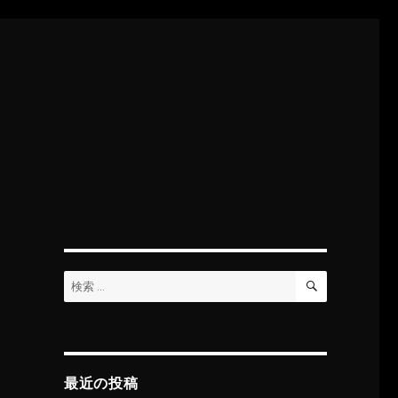
検
検
索
索:
最近の投稿