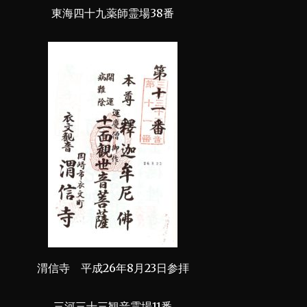
東海四十九薬師霊場38番
渭信寺 平成26年8月23日参拝
三河三十三観音霊場11番