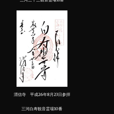
渭信寺 平成26年8月23日参拝
三河白寿観音霊場10番